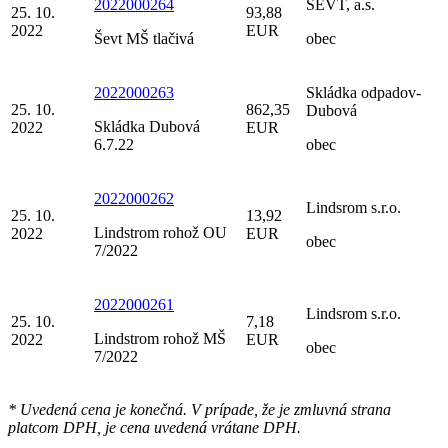
2022000264
ŠEVT, a.s.
25. 10.
93,88
2022
EUR
Ševt MŠ tlačivá
obec
2022000263
Skládka odpadov-
25. 10.
862,35
Dubová
Skládka Dubová
2022
EUR
6.7.22
obec
2022000262
Lindsrom s.r.o.
25. 10.
13,92
Lindstrom rohož OU
2022
EUR
obec
7/2022
2022000261
Lindsrom s.r.o.
25. 10.
7,18
Lindstrom rohož MŠ
2022
EUR
obec
7/2022
* Uvedená cena je konečná. V prípade, že je zmluvná strana
platcom DPH, je cena uvedená vrátane DPH.