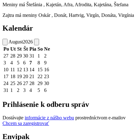
Meniny má
Štefánia
, Kajetán, Afra, Afrodita, Kajetána, Štefana
Zajtra má meniny
Oskár
, Donát, Hartvig, Virgín, Donáta, Virgínia
Kalendár
August
2026
Po
Ut
St
Št
Pia
So
Ne
27
28
29
30
31
1
2
3
4
5
6
7
8
9
10
11
12
13
14
15
16
17
18
19
20
21
22
23
24
25
26
27
28
29
30
31
1
2
3
4
5
6
Prihlásenie k odberu správ
Dostávajte
informácie z nášho webu
prostredníctvom e-mailov
Chcem sa zaregistrovať
Envipak