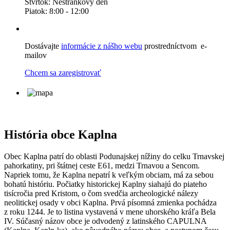
Štvrtok: Nestránkový deň
Piatok: 8:00 - 12:00
Dostávajte
informácie z nášho webu
prostredníctvom e-
mailov
Chcem sa zaregistrovať
História obce Kaplna
Obec Kaplna patrí do oblasti Podunajskej nížiny do celku Trnavskej
pahorkatiny, pri štátnej ceste E61, medzi Trnavou a Sencom.
Napriek tomu, že Kaplna nepatrí k veľkým obciam, má za sebou
bohatú históriu. Počiatky historickej Kaplny siahajú do piateho
tisícročia pred Kristom, o čom svedčia archeologické nálezy
neolitickej osady v obci Kaplna. Prvá písomná zmienka pochádza
z roku 1244. Je to listina vystavená v mene uhorského kráľa Bela
IV. Súčasný názov obce je odvodený z latinského CAPULNA