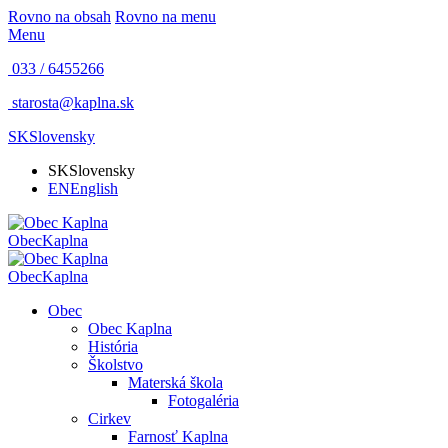
Rovno na obsah
Rovno na menu
Menu
033 / 6455266
starosta@kaplna.sk
SK
Slovensky
SK
Slovensky
EN
English
Obec
Kaplna
Obec
Kaplna
Obec
Obec Kaplna
História
Školstvo
Materská škola
Fotogaléria
Cirkev
Farnosť Kaplna