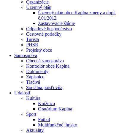
Organizácie
Územný plán
Územný plán obce Kaplna zmeny a dopl.
č.01⁄2012
Zastavovacie štúdie
Odpadové hospodárstvo
Cestovné poriadky
Turista
PHSR
Projekty obce
Samospráva
Obecná samospráva
Kontrolór obce Kaplna
Dokumenty
Zápisnice
Tlačivá
Sociálna poisťovňa
Udalosti
Kultúra
Knižnica
Oratórium Kaplna
Šport
Futbal
Multifunkčné ihrisko
Aktuality