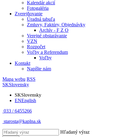
Kalendár akcií
Fotogaléria
Zverejňovanie
Úradná tabuľa
Zmluvy, Faktúry, Objednávky
Archív - F Z O
Verejné obstarávanie
VZN
Rozpočet
Voľby a Referendum
Voľby
Kontakt
Napíšte nám
Mapa webu
RSS
SK
Slovensky
SK
Slovensky
EN
English
033 / 6455266
starosta@kaplna.sk
Hľadaný výraz