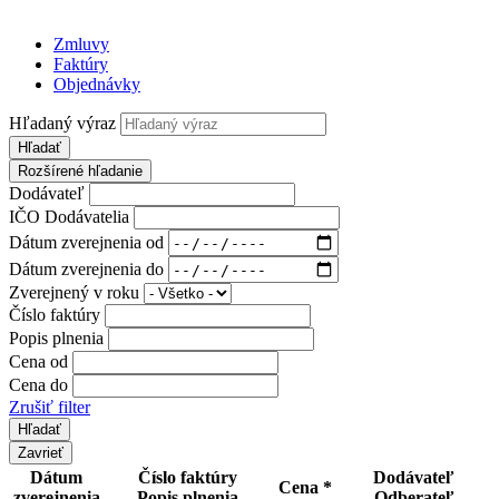
Zmluvy
Faktúry
Objednávky
Hľadaný výraz
Hľadať
Rozšírené hľadanie
Dodávateľ
IČO Dodávatelia
Dátum zverejnenia od
Dátum zverejnenia do
Zverejnený v roku
Číslo faktúry
Popis plnenia
Cena od
Cena do
Zrušiť filter
Zavrieť
Dátum
Číslo faktúry
Dodávateľ
Cena *
zverejnenia
Popis plnenia
Odberateľ