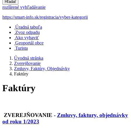
Hľadať
rozšírené vyhľadávanie
https://smart-info.sk/registracia/vyber-kategorii
Úradná tabuľa
Zvoz odpadu
Ako vybaviť
Geoportál obce
Turista
Úvodná stránka
Zverejňovanie
Zmluvy, Faktúry, Objednávky
Faktúry
Faktúry
ZVEREJŇOVANIE
-
Zmluvy, faktury, objednávky
od roku 1/2023