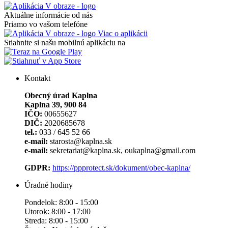
Aktuálne informácie od nás
Priamo vo vašom telefóne
Viac o aplikácii
Stiahnite si našu mobilnú aplikáciu na
Kontakt
Obecný úrad Kaplna
Kaplna 39, 900 84
IČO:
00655627
DIČ:
2020685678
tel.:
033 / 645 52 66
e-mail:
starosta@kaplna.sk
e-mail:
sekretariat@kaplna.sk, oukaplna@gmail.com
GDPR:
https://ppprotect.sk/dokument/obec-kaplna/
Úradné hodiny
Pondelok: 8:00 - 15:00
Utorok: 8:00 - 17:00
Streda: 8:00 - 15:00