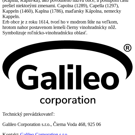
(Kaplna, Kapln-ka), ako pôvodného názvu obce, a postupom času
prešiel niektorými zmenami. Capolna (1289), Capella (1297),
Kappeln (1460), Kaplna (1786), maďarsky Kápolna, nemecky
Kappeln.
Erb obce je z roku 1614, tvorí ho v modrom štíte na veľkom,
hrotom nahor postavenom lemeši čierny vinohradnícky nôž.
Symbolizuje roľnícko-vinohradnícku oblasť.
Technický prevádzkovateľ:
Galileo Corporation s.r.o., Čierna Voda 468, 925 06
Kontakt:
Galileo Corporation s.r.o.