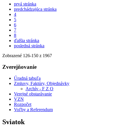
prvá stránka
predchádzajúca stránka
4
5
6
7
8
ďalšia stránka
posledná stránka
Zobrazené
126
-
150
z 1967
Zverejňovanie
Úradná tabuľa
Zmluvy, Faktúry, Objednávky
Archív - F Z O
Verejné obstarávanie
VZN
Rozpočet
Voľby a Referendum
Sviatok