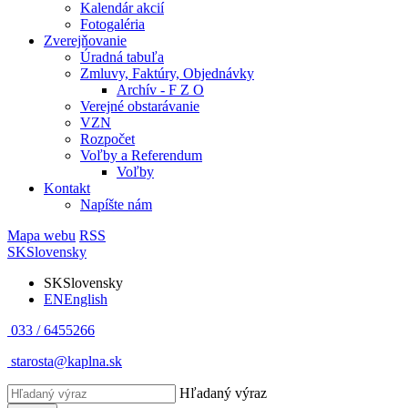
Kalendár akcií
Fotogaléria
Zverejňovanie
Úradná tabuľa
Zmluvy, Faktúry, Objednávky
Archív - F Z O
Verejné obstarávanie
VZN
Rozpočet
Voľby a Referendum
Voľby
Kontakt
Napíšte nám
Mapa webu
RSS
SK
Slovensky
SK
Slovensky
EN
English
033 / 6455266
starosta@kaplna.sk
Hľadaný výraz