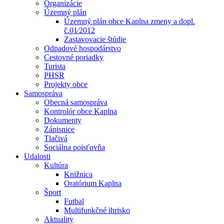
Organizácie
Územný plán
Územný plán obce Kaplna zmeny a dopl.
č.01⁄2012
Zastavovacie štúdie
Odpadové hospodárstvo
Cestovné poriadky
Turista
PHSR
Projekty obce
Samospráva
Obecná samospráva
Kontrolór obce Kaplna
Dokumenty
Zápisnice
Tlačivá
Sociálna poisťovňa
Udalosti
Kultúra
Knižnica
Oratórium Kaplna
Šport
Futbal
Multifunkčné ihrisko
Aktuality