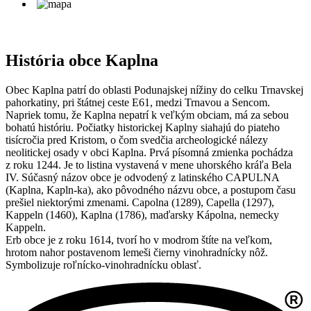
História obce Kaplna
Obec Kaplna patrí do oblasti Podunajskej nížiny do celku Trnavskej
pahorkatiny, pri štátnej ceste E61, medzi Trnavou a Sencom.
Napriek tomu, že Kaplna nepatrí k veľkým obciam, má za sebou
bohatú históriu. Počiatky historickej Kaplny siahajú do piateho
tisícročia pred Kristom, o čom svedčia archeologické nálezy
neolitickej osady v obci Kaplna. Prvá písomná zmienka pochádza
z roku 1244. Je to listina vystavená v mene uhorského kráľa Bela
IV. Súčasný názov obce je odvodený z latinského CAPULNA
(Kaplna, Kapln-ka), ako pôvodného názvu obce, a postupom času
prešiel niektorými zmenami. Capolna (1289), Capella (1297),
Kappeln (1460), Kaplna (1786), maďarsky Kápolna, nemecky
Kappeln.
Erb obce je z roku 1614, tvorí ho v modrom štíte na veľkom,
hrotom nahor postavenom lemeši čierny vinohradnícky nôž.
Symbolizuje roľnícko-vinohradnícku oblasť.