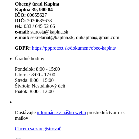
Obecný úrad Kaplna
Kaplna 39, 900 84
IČO:
00655627
DIČ:
2020685678
tel.:
033 / 645 52 66
e-mail:
starosta@kaplna.sk
e-mail:
sekretariat@kaplna.sk, oukaplna@gmail.com
GDPR:
https://ppprotect.sk/dokument/obec-kaplna/
Úradné hodiny
Pondelok: 8:00 - 15:00
Utorok: 8:00 - 17:00
Streda: 8:00 - 15:00
Štvrtok: Nestránkový deň
Piatok: 8:00 - 12:00
Dostávajte
informácie z nášho webu
prostredníctvom e-
mailov
Chcem sa zaregistrovať