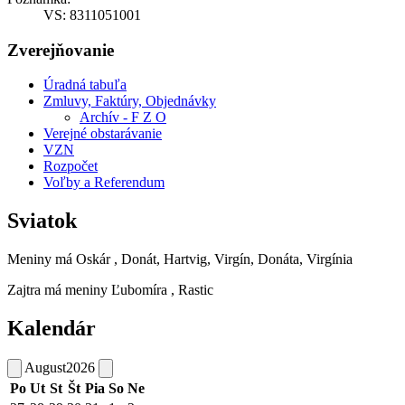
VS: 8311051001
Zverejňovanie
Úradná tabuľa
Zmluvy, Faktúry, Objednávky
Archív - F Z O
Verejné obstarávanie
VZN
Rozpočet
Voľby a Referendum
Sviatok
Meniny má
Oskár
, Donát, Hartvig, Virgín, Donáta, Virgínia
Zajtra má meniny
Ľubomíra
, Rastic
Kalendár
August
2026
Po
Ut
St
Št
Pia
So
Ne