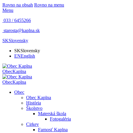
Rovno na obsah
Rovno na menu
Menu
033 / 6455266
starosta@kaplna.sk
SK
Slovensky
SK
Slovensky
EN
English
Obec
Kaplna
Obec
Kaplna
Obec
Obec Kaplna
História
Školstvo
Materská škola
Fotogaléria
Cirkev
Farnosť Kaplna