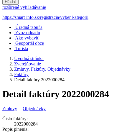
Hľadať
rozšírené vyhľadávanie
https://smart-info.sk/registracia/vyber-kategorii
Úradná tabuľa
Zvoz odpadu
Ako vybaviť
Geoportál obce
Turista
Úvodná stránka
Zverejňovanie
Zmluvy, Faktúry, Objednávky
Faktúry
Detail faktúry 2022000284
Detail faktúry 2022000284
Zmluvy
|
Objednávky
Číslo faktúry:
2022000284
Popis plnenia: