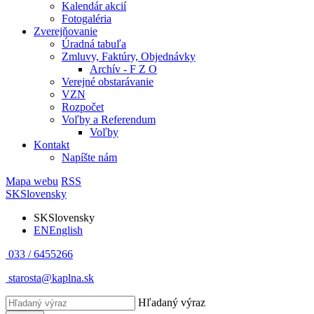
Kalendár akcií
Fotogaléria
Zverejňovanie
Úradná tabuľa
Zmluvy, Faktúry, Objednávky
Archív - F Z O
Verejné obstarávanie
VZN
Rozpočet
Voľby a Referendum
Voľby
Kontakt
Napíšte nám
Mapa webu
RSS
SK
Slovensky
SK
Slovensky
EN
English
033 / 6455266
starosta@kaplna.sk
Hľadaný výraz