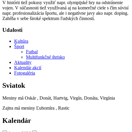
V histórii tiež pokusy využiť napr. olympijské hry na odstránenie
vojen. V súčasnosti tiež využívaná aj na komerčné ciele s čím súvisí
napr. profesionalizácia športu, ale i negatívne javy ako napr. doping.
Zahŕňa v sebe široké spektrum ľudských činností.
Udalosti
Kultúra
Šport
Futbal
Multifunkčné ihrisko
Aktuality
Kalendár akcií
Fotogaléria
Sviatok
Meniny má
Oskár
, Donát, Hartvig, Virgín, Donáta, Virgínia
Zajtra má meniny
Ľubomíra
, Rastic
Kalendár