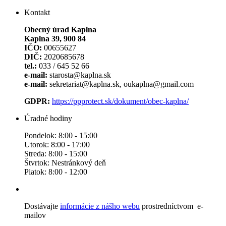
Kontakt
Obecný úrad Kaplna
Kaplna 39, 900 84
IČO:
00655627
DIČ:
2020685678
tel.:
033 / 645 52 66
e-mail:
starosta@kaplna.sk
e-mail:
sekretariat@kaplna.sk, oukaplna@gmail.com
GDPR:
https://ppprotect.sk/dokument/obec-kaplna/
Úradné hodiny
Pondelok: 8:00 - 15:00
Utorok: 8:00 - 17:00
Streda: 8:00 - 15:00
Štvrtok: Nestránkový deň
Piatok: 8:00 - 12:00
Dostávajte
informácie z nášho webu
prostredníctvom e-
mailov