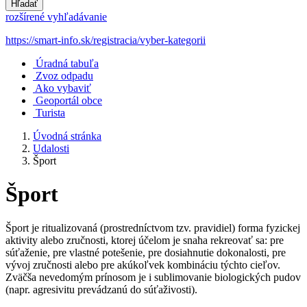
Hľadať
rozšírené vyhľadávanie
https://smart-info.sk/registracia/vyber-kategorii
Úradná tabuľa
Zvoz odpadu
Ako vybaviť
Geoportál obce
Turista
Úvodná stránka
Udalosti
Šport
Šport
Šport je ritualizovaná (prostredníctvom tzv. pravidiel) forma fyzickej
aktivity alebo zručnosti, ktorej účelom je snaha rekreovať sa: pre
súťaženie, pre vlastné potešenie, pre dosiahnutie dokonalosti, pre
vývoj zručnosti alebo pre akúkoľvek kombináciu týchto cieľov.
Zväčša nevedomým prínosom je i sublimovanie biologických pudov
(napr. agresivitu prevádzanú do súťaživosti).