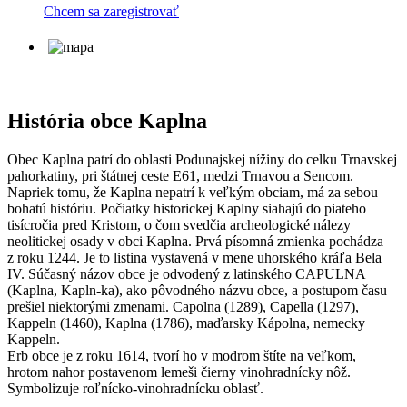
Chcem sa zaregistrovať
História obce Kaplna
Obec Kaplna patrí do oblasti Podunajskej nížiny do celku Trnavskej
pahorkatiny, pri štátnej ceste E61, medzi Trnavou a Sencom.
Napriek tomu, že Kaplna nepatrí k veľkým obciam, má za sebou
bohatú históriu. Počiatky historickej Kaplny siahajú do piateho
tisícročia pred Kristom, o čom svedčia archeologické nálezy
neolitickej osady v obci Kaplna. Prvá písomná zmienka pochádza
z roku 1244. Je to listina vystavená v mene uhorského kráľa Bela
IV. Súčasný názov obce je odvodený z latinského CAPULNA
(Kaplna, Kapln-ka), ako pôvodného názvu obce, a postupom času
prešiel niektorými zmenami. Capolna (1289), Capella (1297),
Kappeln (1460), Kaplna (1786), maďarsky Kápolna, nemecky
Kappeln.
Erb obce je z roku 1614, tvorí ho v modrom štíte na veľkom,
hrotom nahor postavenom lemeši čierny vinohradnícky nôž.
Symbolizuje roľnícko-vinohradnícku oblasť.