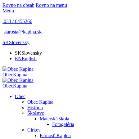
Rovno na obsah
Rovno na menu
Menu
033 / 6455266
starosta@kaplna.sk
SK
Slovensky
SK
Slovensky
EN
English
Obec
Kaplna
Obec
Kaplna
Obec
Obec Kaplna
História
Školstvo
Materská škola
Fotogaléria
Cirkev
Farnosť Kaplna