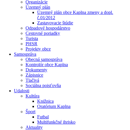
Organizácie
Územný plán
Územný plán obce Kaplna zmeny a dopl.
č.01⁄2012
Zastavovacie štúdie
Odpadové hospodárstvo
Cestovné poriadky
Turista
PHSR
Projekty obce
Samospráva
Obecná samospráva
Kontrolór obce Kaplna
Dokumenty
Zápisnice
Tlačivá
Sociálna poisťovňa
Udalosti
Kultúra
Knižnica
Oratórium Kaplna
Šport
Futbal
Multifunkčné ihrisko
Aktuality