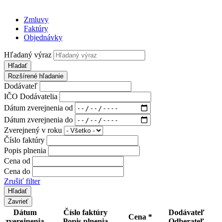
Zmluvy
Faktúry
Objednávky
Hľadaný výraz
Hľadať
Rozšírené hľadanie
Dodávateľ
IČO Dodávatelia
Dátum zverejnenia od
Dátum zverejnenia do
Zverejnený v roku
Číslo faktúry
Popis plnenia
Cena od
Cena do
Zrušiť filter
Zavrieť
Dátum
Číslo faktúry
Dodávateľ
Cena *
zverejnenia
Popis plnenia
Odberateľ