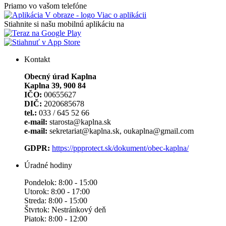
Priamo vo vašom telefóne
Viac o aplikácii
Stiahnite si našu mobilnú aplikáciu na
Kontakt
Obecný úrad Kaplna
Kaplna 39, 900 84
IČO:
00655627
DIČ:
2020685678
tel.:
033 / 645 52 66
e-mail:
starosta@kaplna.sk
e-mail:
sekretariat@kaplna.sk, oukaplna@gmail.com
GDPR:
https://ppprotect.sk/dokument/obec-kaplna/
Úradné hodiny
Pondelok: 8:00 - 15:00
Utorok: 8:00 - 17:00
Streda: 8:00 - 15:00
Štvrtok: Nestránkový deň
Piatok: 8:00 - 12:00