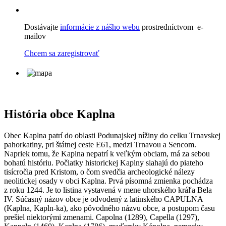
Dostávajte
informácie z nášho webu
prostredníctvom e-
mailov
Chcem sa zaregistrovať
História obce Kaplna
Obec Kaplna patrí do oblasti Podunajskej nížiny do celku Trnavskej
pahorkatiny, pri štátnej ceste E61, medzi Trnavou a Sencom.
Napriek tomu, že Kaplna nepatrí k veľkým obciam, má za sebou
bohatú históriu. Počiatky historickej Kaplny siahajú do piateho
tisícročia pred Kristom, o čom svedčia archeologické nálezy
neolitickej osady v obci Kaplna. Prvá písomná zmienka pochádza
z roku 1244. Je to listina vystavená v mene uhorského kráľa Bela
IV. Súčasný názov obce je odvodený z latinského CAPULNA
(Kaplna, Kapln-ka), ako pôvodného názvu obce, a postupom času
prešiel niektorými zmenami. Capolna (1289), Capella (1297),