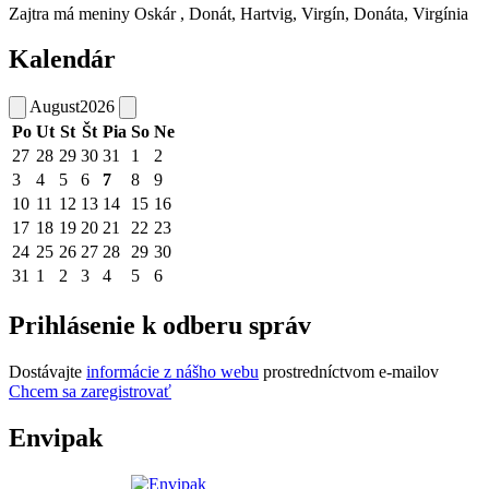
Zajtra má meniny
Oskár
, Donát, Hartvig, Virgín, Donáta, Virgínia
Kalendár
August
2026
Po
Ut
St
Št
Pia
So
Ne
27
28
29
30
31
1
2
3
4
5
6
7
8
9
10
11
12
13
14
15
16
17
18
19
20
21
22
23
24
25
26
27
28
29
30
31
1
2
3
4
5
6
Prihlásenie k odberu správ
Dostávajte
informácie z nášho webu
prostredníctvom e-mailov
Chcem sa zaregistrovať
Envipak