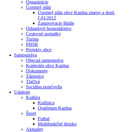
Organizácie
Územný plán
Územný plán obce Kaplna zmeny a dopl.
č.01⁄2012
Zastavovacie štúdie
Odpadové hospodárstvo
Cestovné poriadky
Turista
PHSR
Projekty obce
Samospráva
Obecná samospráva
Kontrolór obce Kaplna
Dokumenty
Zápisnice
Tlačivá
Sociálna poisťovňa
Udalosti
Kultúra
Knižnica
Oratórium Kaplna
Šport
Futbal
Multifunkčné ihrisko
Aktuality