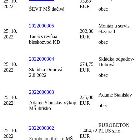
25. 10.
93,88
2022
EUR
ŠEVT MŠ tlačivá
obec
2022000305
Montáz a servis
25. 10.
202,80
el.zariad
Tanács revízia
2022
EUR
bleskozvod KD
obec
2022000304
Skládka odpadov-
25. 10.
674,75
Dubová
Skládka Dubová
2022
EUR
2.8.2022
obec
2022000303
Adame Stanislav
25. 10.
225,00
Adame Stanislav výkop
2022
EUR
obec
MŠ ihrisko
EUROBETON
2022000302
25. 10.
1 404,72
PLUS s.r.o.
2022
EUR
Eurobeton ihrisko MŠ