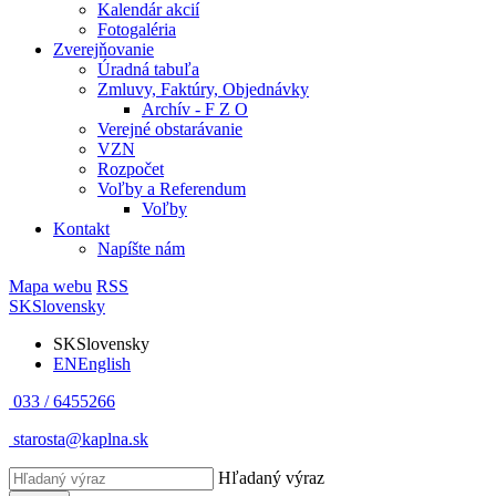
Kalendár akcií
Fotogaléria
Zverejňovanie
Úradná tabuľa
Zmluvy, Faktúry, Objednávky
Archív - F Z O
Verejné obstarávanie
VZN
Rozpočet
Voľby a Referendum
Voľby
Kontakt
Napíšte nám
Mapa webu
RSS
SK
Slovensky
SK
Slovensky
EN
English
033 / 6455266
starosta@kaplna.sk
Hľadaný výraz