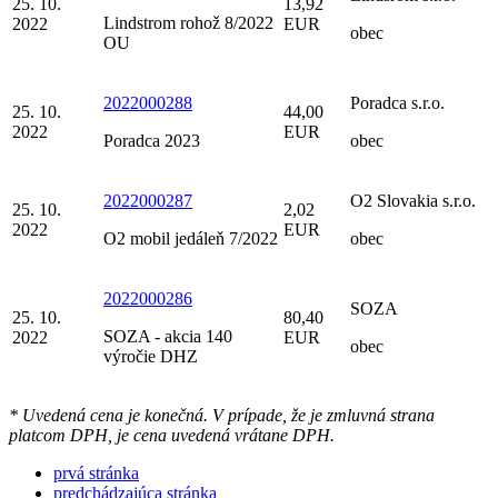
25. 10.
13,92
Lindstrom rohož 8/2022
2022
EUR
obec
OU
2022000288
Poradca s.r.o.
25. 10.
44,00
2022
EUR
Poradca 2023
obec
2022000287
O2 Slovakia s.r.o.
25. 10.
2,02
2022
EUR
O2 mobil jedáleň 7/2022
obec
2022000286
SOZA
25. 10.
80,40
SOZA - akcia 140
2022
EUR
obec
výročie DHZ
* Uvedená cena je konečná. V prípade, že je zmluvná strana
platcom DPH, je cena uvedená vrátane DPH.
prvá stránka
predchádzajúca stránka