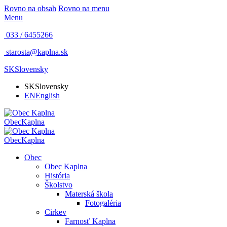
Rovno na obsah
Rovno na menu
Menu
033 / 6455266
starosta@kaplna.sk
SK
Slovensky
SK
Slovensky
EN
English
Obec
Kaplna
Obec
Kaplna
Obec
Obec Kaplna
História
Školstvo
Materská škola
Fotogaléria
Cirkev
Farnosť Kaplna