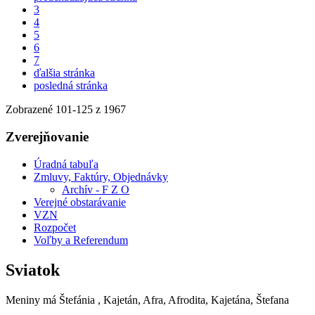
3
4
5
6
7
ďalšia stránka
posledná stránka
Zobrazené
101
-
125
z 1967
Zverejňovanie
Úradná tabuľa
Zmluvy, Faktúry, Objednávky
Archív - F Z O
Verejné obstarávanie
VZN
Rozpočet
Voľby a Referendum
Sviatok
Meniny má
Štefánia
, Kajetán, Afra, Afrodita, Kajetána, Štefana