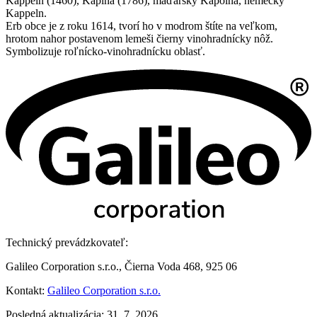
Kappeln (1460), Kaplna (1786), maďarsky Kápolna, nemecky
Kappeln.
Erb obce je z roku 1614, tvorí ho v modrom štíte na veľkom,
hrotom nahor postavenom lemeši čierny vinohradnícky nôž.
Symbolizuje roľnícko-vinohradnícku oblasť.
Technický prevádzkovateľ:
Galileo Corporation s.r.o., Čierna Voda 468, 925 06
Kontakt:
Galileo Corporation s.r.o.
Posledná aktualizácia: 31. 7. 2026