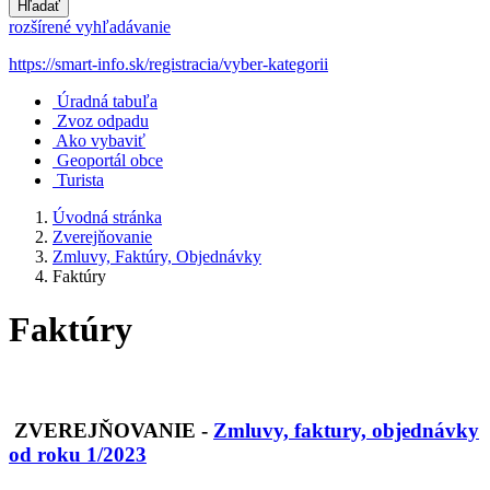
Hľadať
rozšírené vyhľadávanie
https://smart-info.sk/registracia/vyber-kategorii
Úradná tabuľa
Zvoz odpadu
Ako vybaviť
Geoportál obce
Turista
Úvodná stránka
Zverejňovanie
Zmluvy, Faktúry, Objednávky
Faktúry
Faktúry
ZVEREJŇOVANIE
-
Zmluvy, faktury, objednávky
od roku 1/2023