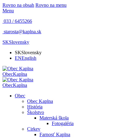
Rovno na obsah
Rovno na menu
Menu
033 / 6455266
starosta@kaplna.sk
SK
Slovensky
SK
Slovensky
EN
English
Obec
Kaplna
Obec
Kaplna
Obec
Obec Kaplna
História
Školstvo
Materská škola
Fotogaléria
Cirkev
Farnosť Kaplna