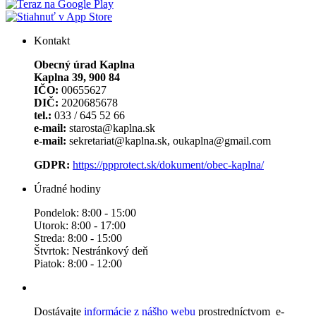
Kontakt
Obecný úrad Kaplna
Kaplna 39, 900 84
IČO:
00655627
DIČ:
2020685678
tel.:
033 / 645 52 66
e-mail:
starosta@kaplna.sk
e-mail:
sekretariat@kaplna.sk, oukaplna@gmail.com
GDPR:
https://ppprotect.sk/dokument/obec-kaplna/
Úradné hodiny
Pondelok: 8:00 - 15:00
Utorok: 8:00 - 17:00
Streda: 8:00 - 15:00
Štvrtok: Nestránkový deň
Piatok: 8:00 - 12:00
Dostávajte
informácie z nášho webu
prostredníctvom e-