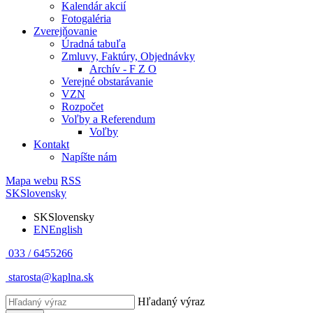
Kalendár akcií
Fotogaléria
Zverejňovanie
Úradná tabuľa
Zmluvy, Faktúry, Objednávky
Archív - F Z O
Verejné obstarávanie
VZN
Rozpočet
Voľby a Referendum
Voľby
Kontakt
Napíšte nám
Mapa webu
RSS
SK
Slovensky
SK
Slovensky
EN
English
033 / 6455266
starosta@kaplna.sk
Hľadaný výraz