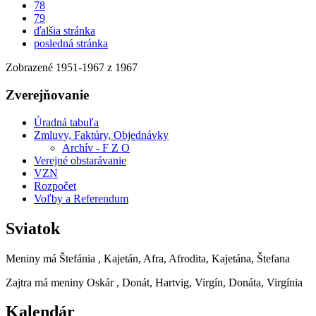
78
79
ďalšia stránka
posledná stránka
Zobrazené
1951
-
1967
z 1967
Zverejňovanie
Úradná tabuľa
Zmluvy, Faktúry, Objednávky
Archív - F Z O
Verejné obstarávanie
VZN
Rozpočet
Voľby a Referendum
Sviatok
Meniny má
Štefánia
, Kajetán, Afra, Afrodita, Kajetána, Štefana
Zajtra má meniny
Oskár
, Donát, Hartvig, Virgín, Donáta, Virgínia
Kalendár