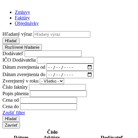
Zmluvy
Faktúry
Objednávky
Hľadaný výraz
Hľadať
Rozšírené hľadanie
Dodávateľ
IČO Dodávatelia
Dátum zverejnenia od
Dátum zverejnenia do
Zverejnený v roku
Číslo faktúry
Popis plnenia
Cena od
Cena do
Zrušiť filter
Zavrieť
Číslo
Dátum
faktúry
Dodávateľ