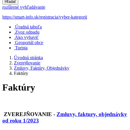
Hľadať
rozšírené vyhľadávanie
https://smart-info.sk/registracia/vyber-kategorii
Úradná tabuľa
Zvoz odpadu
Ako vybaviť
Geoportál obce
Turista
Úvodná stránka
Zverejňovanie
Zmluvy, Faktúry, Objednávky
Faktúry
Faktúry
ZVEREJŇOVANIE
-
Zmluvy, faktury, objednávky
od roku 1/2023