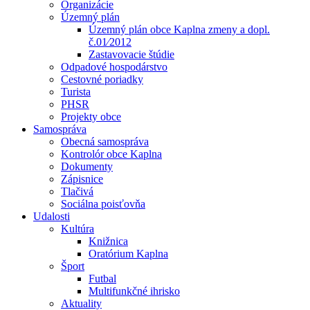
Organizácie
Územný plán
Územný plán obce Kaplna zmeny a dopl.
č.01⁄2012
Zastavovacie štúdie
Odpadové hospodárstvo
Cestovné poriadky
Turista
PHSR
Projekty obce
Samospráva
Obecná samospráva
Kontrolór obce Kaplna
Dokumenty
Zápisnice
Tlačivá
Sociálna poisťovňa
Udalosti
Kultúra
Knižnica
Oratórium Kaplna
Šport
Futbal
Multifunkčné ihrisko
Aktuality