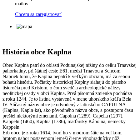
mailov
Chcem sa zaregistrovať
História obce Kaplna
Obec Kaplna patrí do oblasti Podunajskej nížiny do celku Trnavskej
pahorkatiny, pri štátnej ceste E61, medzi Trnavou a Sencom.
Napriek tomu, že Kaplna nepatrí k veľkým obciam, má za sebou
bohatú históriu. Počiatky historickej Kaplny siahajú do piateho
tisícročia pred Kristom, o čom svedčia archeologické nálezy
neolitickej osady v obci Kaplna. Prvá písomná zmienka pochádza
z roku 1244. Je to listina vystavená v mene uhorského kráľa Bela
IV. Súčasný názov obce je odvodený z latinského CAPULNA
(Kaplna, Kapln-ka), ako pôvodného názvu obce, a postupom času
prešiel niektorými zmenami. Capolna (1289), Capella (1297),
Kappeln (1460), Kaplna (1786), maďarsky Kápolna, nemecky
Kappeln.
Erb obce je z roku 1614, tvorí ho v modrom štíte na veľkom,
hrotom nahor postavenom lemeši čierny vinohradnícky nôž.