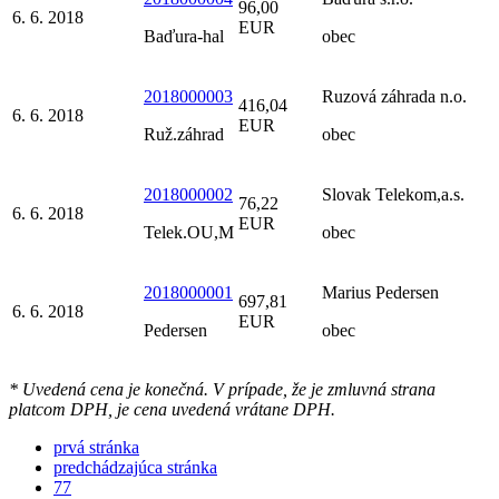
96,00
6. 6. 2018
EUR
Baďura-hal
obec
2018000003
Ruzová záhrada n.o.
416,04
6. 6. 2018
EUR
Ruž.záhrad
obec
2018000002
Slovak Telekom,a.s.
76,22
6. 6. 2018
EUR
Telek.OU,M
obec
2018000001
Marius Pedersen
697,81
6. 6. 2018
EUR
Pedersen
obec
* Uvedená cena je konečná. V prípade, že je zmluvná strana
platcom DPH, je cena uvedená vrátane DPH.
prvá stránka
predchádzajúca stránka
77