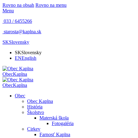
Rovno na obsah
Rovno na menu
Menu
033 / 6455266
starosta@kaplna.sk
SK
Slovensky
SK
Slovensky
EN
English
Obec
Kaplna
Obec
Kaplna
Obec
Obec Kaplna
História
Školstvo
Materská škola
Fotogaléria
Cirkev
Farnosť Kaplna