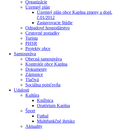
Organizácie
Územný plán
Územný plán obce Kaplna zmeny a dopl.
č.01⁄2012
Zastavovacie štúdie
Odpadové hospodárstvo
Cestovné poriadky
Turista
PHSR
Projekty obce
Samospráva
Obecná samospráva
Kontrolór obce Kaplna
Dokumenty
Zápisnice
Tlačivá
Sociálna poisťovňa
Udalosti
Kultúra
Knižnica
Oratórium Kaplna
Šport
Futbal
Multifunkčné ihrisko
Aktuality