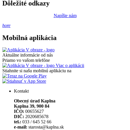
Dôležité odkazy
Napíšte nám
hore
Mobilná aplikácia
Aktuálne informácie od nás
Priamo vo vašom telefóne
Viac o aplikácii
Stiahnite si našu mobilnú aplikáciu na
Kontakt
Obecný úrad Kaplna
Kaplna 39, 900 84
IČO:
00655627
DIČ:
2020685678
tel.:
033 / 645 52 66
e-mail:
starosta@kaplna.sk