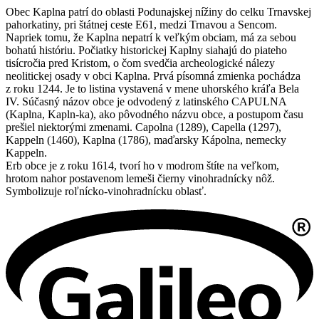
Obec Kaplna patrí do oblasti Podunajskej nížiny do celku Trnavskej
pahorkatiny, pri štátnej ceste E61, medzi Trnavou a Sencom.
Napriek tomu, že Kaplna nepatrí k veľkým obciam, má za sebou
bohatú históriu. Počiatky historickej Kaplny siahajú do piateho
tisícročia pred Kristom, o čom svedčia archeologické nálezy
neolitickej osady v obci Kaplna. Prvá písomná zmienka pochádza
z roku 1244. Je to listina vystavená v mene uhorského kráľa Bela
IV. Súčasný názov obce je odvodený z latinského CAPULNA
(Kaplna, Kapln-ka), ako pôvodného názvu obce, a postupom času
prešiel niektorými zmenami. Capolna (1289), Capella (1297),
Kappeln (1460), Kaplna (1786), maďarsky Kápolna, nemecky
Kappeln.
Erb obce je z roku 1614, tvorí ho v modrom štíte na veľkom,
hrotom nahor postavenom lemeši čierny vinohradnícky nôž.
Symbolizuje roľnícko-vinohradnícku oblasť.