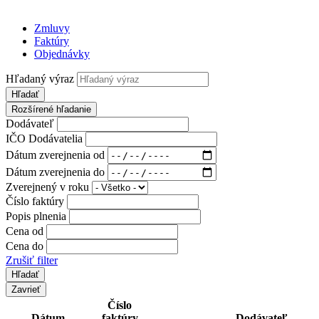
Zmluvy
Faktúry
Objednávky
Hľadaný výraz
Hľadať
Rozšírené hľadanie
Dodávateľ
IČO Dodávatelia
Dátum zverejnenia od
Dátum zverejnenia do
Zverejnený v roku
Číslo faktúry
Popis plnenia
Cena od
Cena do
Zrušiť filter
Zavrieť
Číslo
Dátum
faktúry
Dodávateľ