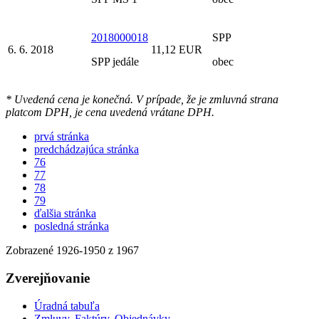
2018000018
SPP
6. 6. 2018
11,12 EUR
SPP jedále
obec
* Uvedená cena je konečná. V prípade, že je zmluvná strana
platcom DPH, je cena uvedená vrátane DPH.
prvá stránka
predchádzajúca stránka
76
77
78
79
ďalšia stránka
posledná stránka
Zobrazené
1926
-
1950
z 1967
Zverejňovanie
Úradná tabuľa
Zmluvy, Faktúry, Objednávky