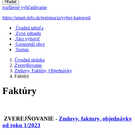
Hľadať
rozšírené vyhľadávanie
https://smart-info.sk/registracia/vyber-kategorii
Úradná tabuľa
Zvoz odpadu
Ako vybaviť
Geoportál obce
Turista
Úvodná stránka
Zverejňovanie
Zmluvy, Faktúry, Objednávky
Faktúry
Faktúry
ZVEREJŇOVANIE
-
Zmluvy, faktury, objednávky
od roku 1/2023