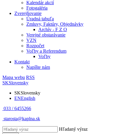
Kalendár akcií
Fotogaléria
Zverejňovanie
Úradná tabuľa
Zmluvy, Faktúry, Objednávky
Archív - F Z O
Verejné obstarávanie
VZN
Rozpočet
Voľby a Referendum
Voľby
Kontakt
Napíšte nám
Mapa webu
RSS
SK
Slovensky
SK
Slovensky
EN
English
033 / 6455266
starosta@kaplna.sk
Hľadaný výraz