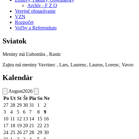
Archív - F Z O
Verejné obstarávanie
VZN
Rozpočet
Voľby a Referendum
Sviatok
Meniny má
Ľubomíra
, Rastic
Zajtra má meniny
Vavrinec
, Lars, Laurenc, Laurus, Lorenc, Vavro
Kalendár
August
2026
Po
Ut
St
Št
Pia
So
Ne
27
28
29
30
31
1
2
3
4
5
6
7
8
9
10
11
12
13
14
15
16
17
18
19
20
21
22
23
24
25
26
27
28
29
30