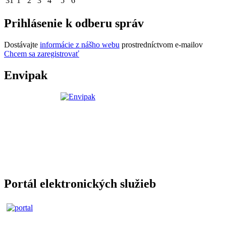
31
1
2
3
4
5
6
Prihlásenie k odberu správ
Dostávajte
informácie z nášho webu
prostredníctvom e-mailov
Chcem sa zaregistrovať
Envipak
Portál elektronických služieb