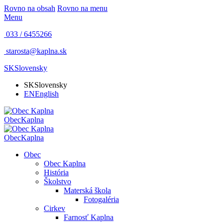
Rovno na obsah
Rovno na menu
Menu
033 / 6455266
starosta@kaplna.sk
SK
Slovensky
SK
Slovensky
EN
English
Obec
Kaplna
Obec
Kaplna
Obec
Obec Kaplna
História
Školstvo
Materská škola
Fotogaléria
Cirkev
Farnosť Kaplna