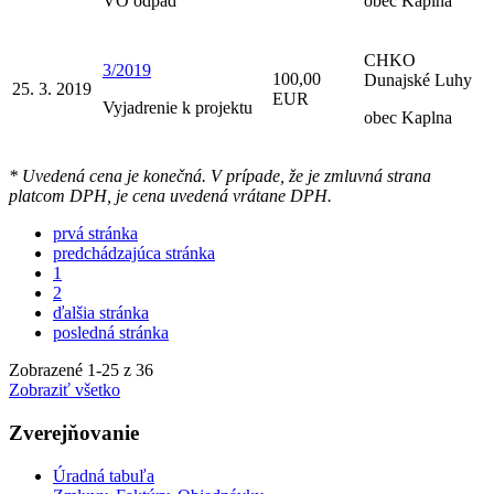
VO odpad
obec Kaplna
CHKO
3/2019
100,00
Dunajské Luhy
25. 3. 2019
EUR
Vyjadrenie k projektu
obec Kaplna
* Uvedená cena je konečná. V prípade, že je zmluvná strana
platcom DPH, je cena uvedená vrátane DPH.
prvá stránka
predchádzajúca stránka
1
2
ďalšia stránka
posledná stránka
Zobrazené
1
-
25
z 36
Zobraziť všetko
Zverejňovanie
Úradná tabuľa