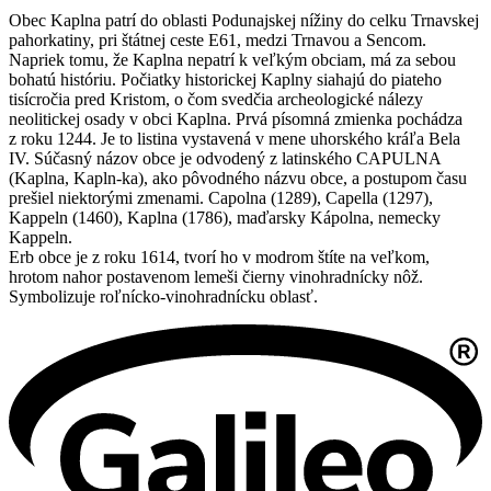
Obec Kaplna patrí do oblasti Podunajskej nížiny do celku Trnavskej
pahorkatiny, pri štátnej ceste E61, medzi Trnavou a Sencom.
Napriek tomu, že Kaplna nepatrí k veľkým obciam, má za sebou
bohatú históriu. Počiatky historickej Kaplny siahajú do piateho
tisícročia pred Kristom, o čom svedčia archeologické nálezy
neolitickej osady v obci Kaplna. Prvá písomná zmienka pochádza
z roku 1244. Je to listina vystavená v mene uhorského kráľa Bela
IV. Súčasný názov obce je odvodený z latinského CAPULNA
(Kaplna, Kapln-ka), ako pôvodného názvu obce, a postupom času
prešiel niektorými zmenami. Capolna (1289), Capella (1297),
Kappeln (1460), Kaplna (1786), maďarsky Kápolna, nemecky
Kappeln.
Erb obce je z roku 1614, tvorí ho v modrom štíte na veľkom,
hrotom nahor postavenom lemeši čierny vinohradnícky nôž.
Symbolizuje roľnícko-vinohradnícku oblasť.