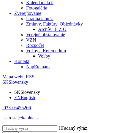
Kalendár akcií
Fotogaléria
Zverejňovanie
Úradná tabuľa
Zmluvy, Faktúry, Objednávky
Archív - F Z O
Verejné obstarávanie
VZN
Rozpočet
Voľby a Referendum
Voľby
Kontakt
Napíšte nám
Mapa webu
RSS
SK
Slovensky
SK
Slovensky
EN
English
033 / 6455266
starosta@kaplna.sk
Hľadaný výraz