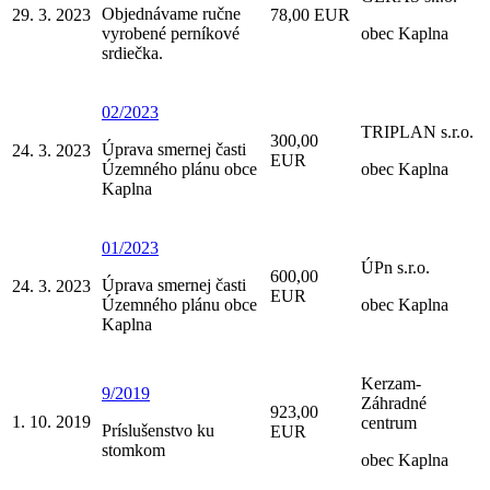
Objednávame ručne
29. 3. 2023
78,00 EUR
vyrobené perníkové
obec Kaplna
srdiečka.
02/2023
TRIPLAN s.r.o.
300,00
Úprava smernej časti
24. 3. 2023
EUR
Územného plánu obce
obec Kaplna
Kaplna
01/2023
ÚPn s.r.o.
600,00
Úprava smernej časti
24. 3. 2023
EUR
Územného plánu obce
obec Kaplna
Kaplna
Kerzam-
9/2019
Záhradné
923,00
1. 10. 2019
centrum
Príslušenstvo ku
EUR
stomkom
obec Kaplna