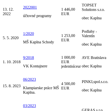
TOPSET
2022001
13. 12.
1 446,00
Solutions s.r.o.
2022
EUR
účtovné programy
obec Kaplna
Podlahy -
1/2020
1 253,00
Valentín
5. 5. 2020
EUR
MŠ Kaplna Schody
obec Kaplna
1 000,00
9/2018
AVE Bratislava
1. 10. 2018
EUR
VK Kontajnere
obec Kaplna
jedentisíceur
06/2023
PINKI,spol.s.r.o.
4 500,00
15. 8. 2023
Klampiarske práce MŠ
EUR
obec Kaplna
Kaplna.
03/2023
GERAS s.r.o.