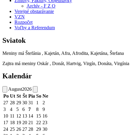
Zmluvy, Faktúry, Objednávky
Archív - F Z O
Verejné obstarávanie
VZN
Rozpočet
Voľby a Referendum
Sviatok
Meniny má
Štefánia
, Kajetán, Afra, Afrodita, Kajetána, Štefana
Zajtra má meniny
Oskár
, Donát, Hartvig, Virgín, Donáta, Virgínia
Kalendár
August
2026
Po
Ut
St
Št
Pia
So
Ne
27
28
29
30
31
1
2
3
4
5
6
7
8
9
10
11
12
13
14
15
16
17
18
19
20
21
22
23
24
25
26
27
28
29
30