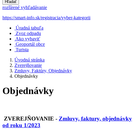
Hľadať
rozšírené vyhľadávanie
https://smart-info.sk/registracia/vyber-kategorii
Úradná tabuľa
Zvoz odpadu
Ako vybaviť
Geoportál obce
Turista
Úvodná stránka
Zverejňovanie
Zmluvy, Faktúry, Objednávky
Objednávky
Objednávky
ZVEREJŇOVANIE
-
Zmluvy, faktury, objednávky
od roku 1/2023