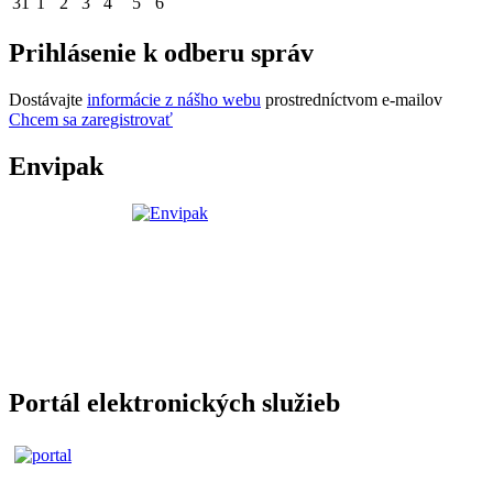
31
1
2
3
4
5
6
Prihlásenie k odberu správ
Dostávajte
informácie z nášho webu
prostredníctvom e-mailov
Chcem sa zaregistrovať
Envipak
Portál elektronických služieb