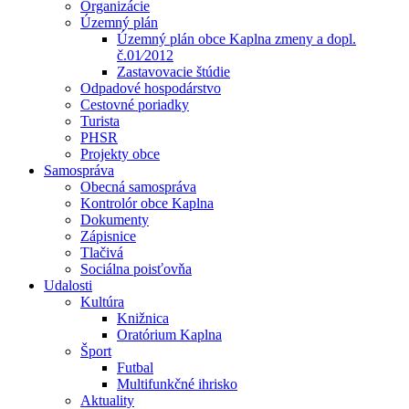
Organizácie
Územný plán
Územný plán obce Kaplna zmeny a dopl.
č.01⁄2012
Zastavovacie štúdie
Odpadové hospodárstvo
Cestovné poriadky
Turista
PHSR
Projekty obce
Samospráva
Obecná samospráva
Kontrolór obce Kaplna
Dokumenty
Zápisnice
Tlačivá
Sociálna poisťovňa
Udalosti
Kultúra
Knižnica
Oratórium Kaplna
Šport
Futbal
Multifunkčné ihrisko
Aktuality