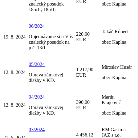
EUR
znalecký posudok
obec Kaplna
185/1 , 185/1.
06/2024
Takáč Róbert
220,00
Objednávame si u Vás
19. 8. 2024
EUR
znalecký posudok na
obec Kaplna
p.č. 13/1.
05/2024
Miroslav Husár
1 217,90
12. 8. 2024
Oprava zámkovej
EUR
obec Kaplna
dlažby v KD.
04/2024
Martin
390,00
Krajčovič
12. 8. 2024
Oprava zámkovej
EUR
dlažby v KD.
obec Kaplna
03/2024
RM Gastro -
4 456,12
JAZ s.r.o.
21. 6. 2024