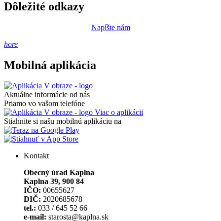
Dôležité odkazy
Napíšte nám
hore
Mobilná aplikácia
Aktuálne informácie od nás
Priamo vo vašom telefóne
Viac o aplikácii
Stiahnite si našu mobilnú aplikáciu na
Kontakt
Obecný úrad Kaplna
Kaplna 39, 900 84
IČO:
00655627
DIČ:
2020685678
tel.:
033 / 645 52 66
e-mail:
starosta@kaplna.sk