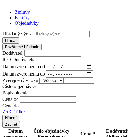
Zmluvy
Faktúry
Objednávky
Hľadaný výraz
Hľadať
Rozšírené hľadanie
Dodávateľ
IČO Dodávatelia
Dátum zverejnenia od
Dátum zverejnenia do
Zverejnený v roku
Číslo objednávky
Popis plnenia
Cena od
Cena do
Zrušiť filter
Zavrieť
Dátum
Číslo objednávky
Dodávateľ
Cena *
zverejnenia
Popis plnenia
Odberateľ