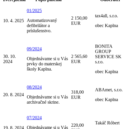
01/2025
tax4all, s.r.o.
2 150,00
Automatizovaný
10. 4. 2025
EUR
defibrilátor a
obec Kaplna
príslušenstvo.
BONITA
09/2024
GROUP
30. 10.
2 565,60
SERVICE SK
Objednávame si u Vás
2024
EUR
s.r.o.
prvky do materskej
školy Kaplna.
obec Kaplna
08/2024
ABAmet, s.r.o.
318,00
20. 8. 2024
Objednávame si u Vás
EUR
obec Kaplna
archivačné skrine.
07/2024
Takáč Róbert
220,00
Objednávame si u Vás
19. 8. 2024