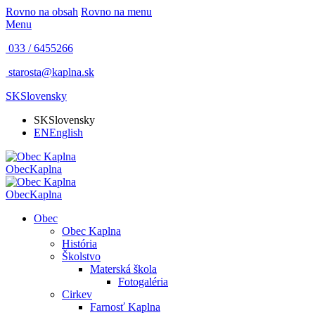
Rovno na obsah
Rovno na menu
Menu
033 / 6455266
starosta@kaplna.sk
SK
Slovensky
SK
Slovensky
EN
English
Obec
Kaplna
Obec
Kaplna
Obec
Obec Kaplna
História
Školstvo
Materská škola
Fotogaléria
Cirkev
Farnosť Kaplna