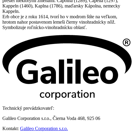
prešiel niektorými zmenami. Capolna (1289), Capella (1297),
Kappeln (1460), Kaplna (1786), maďarsky Kápolna, nemecky
Kappeln.
Erb obce je z roku 1614, tvorí ho v modrom štíte na veľkom,
hrotom nahor postavenom lemeši čierny vinohradnícky nôž.
Symbolizuje roľnícko-vinohradnícku oblasť.
Technický prevádzkovateľ:
Galileo Corporation s.r.o., Čierna Voda 468, 925 06
Kontakt:
Galileo Corporation s.r.o.