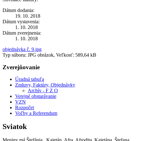
Dátum dodania:
19. 10. 2018
Dátum vystavenia:
1. 10. 2018
Dátum zverejnenia:
1. 10. 2018
objednávka č. 9.jpg
Typ súboru: JPG obrázok, Veľkosť: 589,64 kB
Zverejňovanie
Úradná tabuľa
Zmluvy, Faktúry, Objednávky
Archív - F Z O
Verejné obstarávanie
VZN
Rozpočet
Voľby a Referendum
Sviatok
Meniny má
Štefánia
, Kajetán, Afra, Afrodita, Kajetána, Štefana