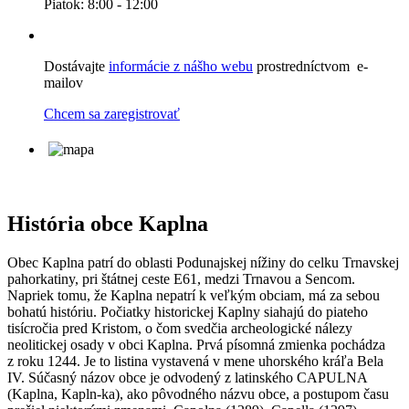
Piatok: 8:00 - 12:00
Dostávajte
informácie z nášho webu
prostredníctvom e-
mailov
Chcem sa zaregistrovať
História obce Kaplna
Obec Kaplna patrí do oblasti Podunajskej nížiny do celku Trnavskej
pahorkatiny, pri štátnej ceste E61, medzi Trnavou a Sencom.
Napriek tomu, že Kaplna nepatrí k veľkým obciam, má za sebou
bohatú históriu. Počiatky historickej Kaplny siahajú do piateho
tisícročia pred Kristom, o čom svedčia archeologické nálezy
neolitickej osady v obci Kaplna. Prvá písomná zmienka pochádza
z roku 1244. Je to listina vystavená v mene uhorského kráľa Bela
IV. Súčasný názov obce je odvodený z latinského CAPULNA
(Kaplna, Kapln-ka), ako pôvodného názvu obce, a postupom času