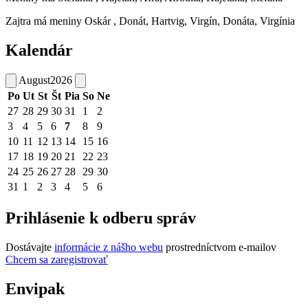
Zajtra má meniny
Oskár
, Donát, Hartvig, Virgín, Donáta, Virgínia
Kalendár
August
2026
Po
Ut
St
Št
Pia
So
Ne
27
28
29
30
31
1
2
3
4
5
6
7
8
9
10
11
12
13
14
15
16
17
18
19
20
21
22
23
24
25
26
27
28
29
30
31
1
2
3
4
5
6
Prihlásenie k odberu správ
Dostávajte
informácie z nášho webu
prostredníctvom e-mailov
Chcem sa zaregistrovať
Envipak