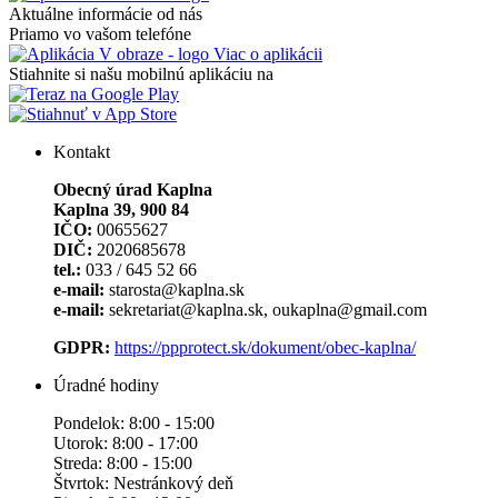
Aktuálne informácie od nás
Priamo vo vašom telefóne
Viac o aplikácii
Stiahnite si našu mobilnú aplikáciu na
Kontakt
Obecný úrad Kaplna
Kaplna 39, 900 84
IČO:
00655627
DIČ:
2020685678
tel.:
033 / 645 52 66
e-mail:
starosta@kaplna.sk
e-mail:
sekretariat@kaplna.sk, oukaplna@gmail.com
GDPR:
https://ppprotect.sk/dokument/obec-kaplna/
Úradné hodiny
Pondelok: 8:00 - 15:00
Utorok: 8:00 - 17:00
Streda: 8:00 - 15:00
Štvrtok: Nestránkový deň