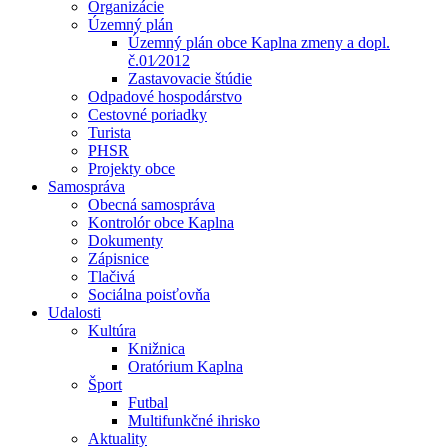
Organizácie
Územný plán
Územný plán obce Kaplna zmeny a dopl.
č.01⁄2012
Zastavovacie štúdie
Odpadové hospodárstvo
Cestovné poriadky
Turista
PHSR
Projekty obce
Samospráva
Obecná samospráva
Kontrolór obce Kaplna
Dokumenty
Zápisnice
Tlačivá
Sociálna poisťovňa
Udalosti
Kultúra
Knižnica
Oratórium Kaplna
Šport
Futbal
Multifunkčné ihrisko
Aktuality