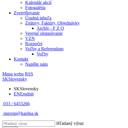
Kalendár akcií
Fotogaléria
Zverejňovanie
Úradná tabuľa
Zmluvy, Faktúry, Objednávky
Archív - F Z O
Verejné obstarávanie
VZN
Rozpočet
Voľby a Referendum
Voľby
Kontakt
Napíšte nám
Mapa webu
RSS
SK
Slovensky
SK
Slovensky
EN
English
033 / 6455266
starosta@kaplna.sk
Hľadaný výraz