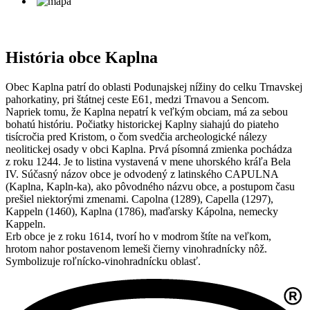
História obce Kaplna
Obec Kaplna patrí do oblasti Podunajskej nížiny do celku Trnavskej
pahorkatiny, pri štátnej ceste E61, medzi Trnavou a Sencom.
Napriek tomu, že Kaplna nepatrí k veľkým obciam, má za sebou
bohatú históriu. Počiatky historickej Kaplny siahajú do piateho
tisícročia pred Kristom, o čom svedčia archeologické nálezy
neolitickej osady v obci Kaplna. Prvá písomná zmienka pochádza
z roku 1244. Je to listina vystavená v mene uhorského kráľa Bela
IV. Súčasný názov obce je odvodený z latinského CAPULNA
(Kaplna, Kapln-ka), ako pôvodného názvu obce, a postupom času
prešiel niektorými zmenami. Capolna (1289), Capella (1297),
Kappeln (1460), Kaplna (1786), maďarsky Kápolna, nemecky
Kappeln.
Erb obce je z roku 1614, tvorí ho v modrom štíte na veľkom,
hrotom nahor postavenom lemeši čierny vinohradnícky nôž.
Symbolizuje roľnícko-vinohradnícku oblasť.