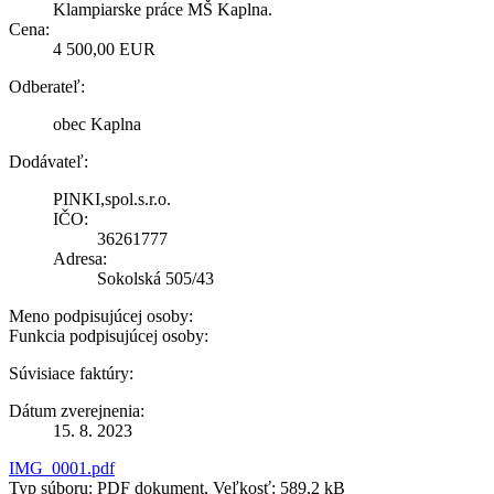
Klampiarske práce MŠ Kaplna.
Cena:
4 500,00 EUR
Odberateľ:
obec Kaplna
Dodávateľ:
PINKI,spol.s.r.o.
IČO:
36261777
Adresa:
Sokolská 505/43
Meno podpisujúcej osoby:
Funkcia podpisujúcej osoby:
Súvisiace faktúry:
Dátum zverejnenia:
15. 8. 2023
IMG_0001.pdf
Typ súboru: PDF dokument, Veľkosť: 589,2 kB