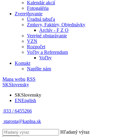
Kalendár akcií
Fotogaléria
Zverejňovanie
Úradná tabuľa
Zmluvy, Faktúry, Objednávky
Archív - F Z O
Verejné obstarávanie
VZN
Rozpočet
Voľby a Referendum
Voľby
Kontakt
Napíšte nám
Mapa webu
RSS
SK
Slovensky
SK
Slovensky
EN
English
033 / 6455266
starosta@kaplna.sk
Hľadaný výraz