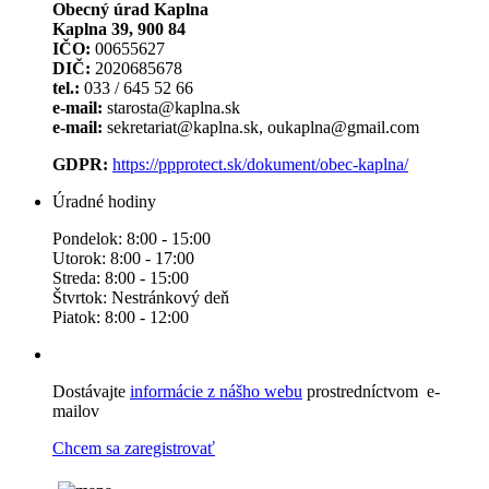
Obecný úrad Kaplna
Kaplna 39, 900 84
IČO:
00655627
DIČ:
2020685678
tel.:
033 / 645 52 66
e-mail:
starosta@kaplna.sk
e-mail:
sekretariat@kaplna.sk, oukaplna@gmail.com
GDPR:
https://ppprotect.sk/dokument/obec-kaplna/
Úradné hodiny
Pondelok: 8:00 - 15:00
Utorok: 8:00 - 17:00
Streda: 8:00 - 15:00
Štvrtok: Nestránkový deň
Piatok: 8:00 - 12:00
Dostávajte
informácie z nášho webu
prostredníctvom e-
mailov
Chcem sa zaregistrovať