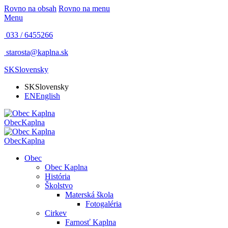
Rovno na obsah
Rovno na menu
Menu
033 / 6455266
starosta@kaplna.sk
SK
Slovensky
SK
Slovensky
EN
English
Obec
Kaplna
Obec
Kaplna
Obec
Obec Kaplna
História
Školstvo
Materská škola
Fotogaléria
Cirkev
Farnosť Kaplna