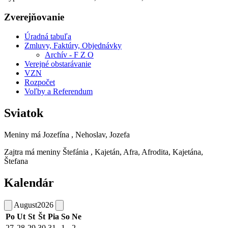
Zverejňovanie
Úradná tabuľa
Zmluvy, Faktúry, Objednávky
Archív - F Z O
Verejné obstarávanie
VZN
Rozpočet
Voľby a Referendum
Sviatok
Meniny má
Jozefína
, Nehoslav, Jozefa
Zajtra má meniny
Štefánia
, Kajetán, Afra, Afrodita, Kajetána,
Štefana
Kalendár
August
2026
Po
Ut
St
Št
Pia
So
Ne
27
28
29
30
31
1
2