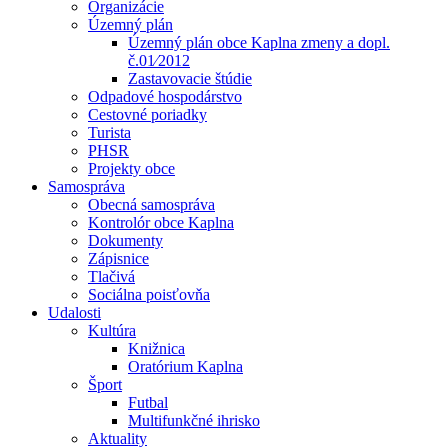
Organizácie
Územný plán
Územný plán obce Kaplna zmeny a dopl.
č.01⁄2012
Zastavovacie štúdie
Odpadové hospodárstvo
Cestovné poriadky
Turista
PHSR
Projekty obce
Samospráva
Obecná samospráva
Kontrolór obce Kaplna
Dokumenty
Zápisnice
Tlačivá
Sociálna poisťovňa
Udalosti
Kultúra
Knižnica
Oratórium Kaplna
Šport
Futbal
Multifunkčné ihrisko
Aktuality