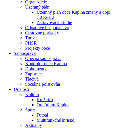
Organizácie
Územný plán
Územný plán obce Kaplna zmeny a dopl.
č.01⁄2012
Zastavovacie štúdie
Odpadové hospodárstvo
Cestovné poriadky
Turista
PHSR
Projekty obce
Samospráva
Obecná samospráva
Kontrolór obce Kaplna
Dokumenty
Zápisnice
Tlačivá
Sociálna poisťovňa
Udalosti
Kultúra
Knižnica
Oratórium Kaplna
Šport
Futbal
Multifunkčné ihrisko
Aktuality