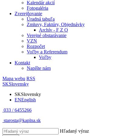
Kalendár akcií
Fotogaléria
Zverejňovanie
Úradná tabuľa
Zmluvy, Faktúry, Objednávky
Archív - F Z O
Verejné obstarávanie
VZN
Rozpočet
Voľby a Referendum
Voľby
Kontakt
Napíšte nám
Mapa webu
RSS
SK
Slovensky
SK
Slovensky
EN
English
033 / 6455266
starosta@kaplna.sk
Hľadaný výraz