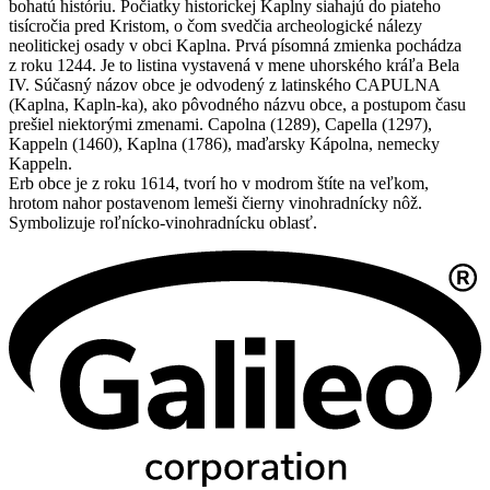
bohatú históriu. Počiatky historickej Kaplny siahajú do piateho
tisícročia pred Kristom, o čom svedčia archeologické nálezy
neolitickej osady v obci Kaplna. Prvá písomná zmienka pochádza
z roku 1244. Je to listina vystavená v mene uhorského kráľa Bela
IV. Súčasný názov obce je odvodený z latinského CAPULNA
(Kaplna, Kapln-ka), ako pôvodného názvu obce, a postupom času
prešiel niektorými zmenami. Capolna (1289), Capella (1297),
Kappeln (1460), Kaplna (1786), maďarsky Kápolna, nemecky
Kappeln.
Erb obce je z roku 1614, tvorí ho v modrom štíte na veľkom,
hrotom nahor postavenom lemeši čierny vinohradnícky nôž.
Symbolizuje roľnícko-vinohradnícku oblasť.