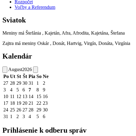
Rozpočet
Voľby a Referendum
Sviatok
Meniny má
Štefánia
, Kajetán, Afra, Afrodita, Kajetána, Štefana
Zajtra má meniny
Oskár
, Donát, Hartvig, Virgín, Donáta, Virgínia
Kalendár
August
2026
Po
Ut
St
Št
Pia
So
Ne
27
28
29
30
31
1
2
3
4
5
6
7
8
9
10
11
12
13
14
15
16
17
18
19
20
21
22
23
24
25
26
27
28
29
30
31
1
2
3
4
5
6
Prihlásenie k odberu správ