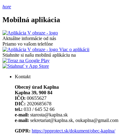
hore
Mobilná aplikácia
Aktuálne informácie od nás
Priamo vo vašom telefóne
Viac o aplikácii
Stiahnite si našu mobilnú aplikáciu na
Kontakt
Obecný úrad Kaplna
Kaplna 39, 900 84
IČO:
00655627
DIČ:
2020685678
tel.:
033 / 645 52 66
e-mail:
starosta@kaplna.sk
e-mail:
sekretariat@kaplna.sk, oukaplna@gmail.com
GDPR:
https://ppprotect.sk/dokument/obec-kaplna/