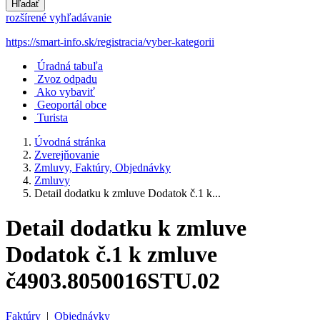
Hľadať
rozšírené vyhľadávanie
https://smart-info.sk/registracia/vyber-kategorii
Úradná tabuľa
Zvoz odpadu
Ako vybaviť
Geoportál obce
Turista
Úvodná stránka
Zverejňovanie
Zmluvy, Faktúry, Objednávky
Zmluvy
Detail dodatku k zmluve Dodatok č.1 k...
Detail dodatku k zmluve
Dodatok č.1 k zmluve
č4903.8050016STU.02
Faktúry
|
Objednávky