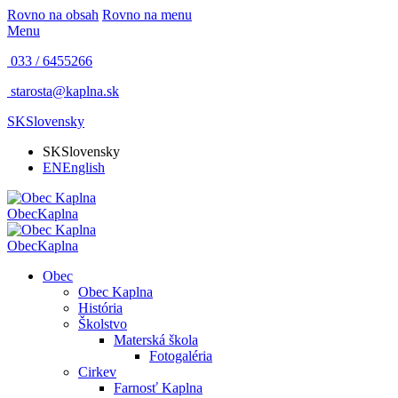
Rovno na obsah
Rovno na menu
Menu
033 / 6455266
starosta@kaplna.sk
SK
Slovensky
SK
Slovensky
EN
English
Obec
Kaplna
Obec
Kaplna
Obec
Obec Kaplna
História
Školstvo
Materská škola
Fotogaléria
Cirkev
Farnosť Kaplna