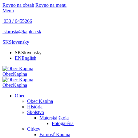
Rovno na obsah
Rovno na menu
Menu
033 / 6455266
starosta@kaplna.sk
SK
Slovensky
SK
Slovensky
EN
English
Obec
Kaplna
Obec
Kaplna
Obec
Obec Kaplna
História
Školstvo
Materská škola
Fotogaléria
Cirkev
Farnosť Kaplna