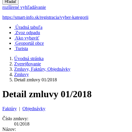
Hľadať
rozšírené vyhľadávanie
https://smart-info.sk/registracia/vyber-kategorii
Úradná tabuľa
Zvoz odpadu
Ako vybaviť
Geoportál obce
Turista
Úvodná stránka
Zverejňovanie
Zmluvy, Faktúry, Objednávky
Zmluvy
Detail zmluvy 01/2018
Detail zmluvy 01/2018
Faktúry
|
Objednávky
Číslo zmluvy:
01/2018
Názov: