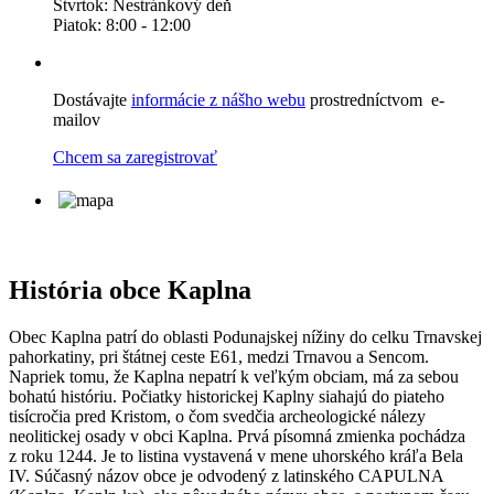
Štvrtok: Nestránkový deň
Piatok: 8:00 - 12:00
Dostávajte
informácie z nášho webu
prostredníctvom e-
mailov
Chcem sa zaregistrovať
História obce Kaplna
Obec Kaplna patrí do oblasti Podunajskej nížiny do celku Trnavskej
pahorkatiny, pri štátnej ceste E61, medzi Trnavou a Sencom.
Napriek tomu, že Kaplna nepatrí k veľkým obciam, má za sebou
bohatú históriu. Počiatky historickej Kaplny siahajú do piateho
tisícročia pred Kristom, o čom svedčia archeologické nálezy
neolitickej osady v obci Kaplna. Prvá písomná zmienka pochádza
z roku 1244. Je to listina vystavená v mene uhorského kráľa Bela
IV. Súčasný názov obce je odvodený z latinského CAPULNA