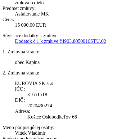
zmluva o dielo
Predmet zmluvy:
Asfaltovanie MK
Cena:
15 090,00 EUR
Súvisiace dodatky k zmluve:
Dodatok č.1 k zmluve č4903.8050016STU.02
1. Zmluvná strana:
obec Kaplna
2. Zmluvná strana:
EUROVIA SK a .s
IČO:
31651518
DIČ:
2020490274
Adresa:
Košice Osloboditeľov 66
Meno podpisujúcej osoby:
Vittek Vladimír
Funkcia podpisujúcej osoby: