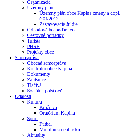
Organizácie
Územný plán
Územný plán obce Kaplna zmeny a dopl.
č.01⁄2012
Zastavovacie štúdie
Odpadové hospodárstvo
Cestovné poriadky
Turista
PHSR
Projekty obce
Samospráva
Obecná samospráva
Kontrolór obce Kaplna
Dokumenty
Zápisnice
Tlačivá
Sociálna poisťovňa
Udalosti
Kultúra
Knižnica
Oratórium Kaplna
Šport
Futbal
Multifunkčné ihrisko
Aktuality