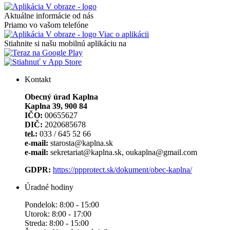
Aktuálne informácie od nás
Priamo vo vašom telefóne
Viac o aplikácii
Stiahnite si našu mobilnú aplikáciu na
Kontakt
Obecný úrad Kaplna
Kaplna 39, 900 84
IČO:
00655627
DIČ:
2020685678
tel.:
033 / 645 52 66
e-mail:
starosta@kaplna.sk
e-mail:
sekretariat@kaplna.sk, oukaplna@gmail.com
GDPR:
https://ppprotect.sk/dokument/obec-kaplna/
Úradné hodiny
Pondelok: 8:00 - 15:00
Utorok: 8:00 - 17:00
Streda: 8:00 - 15:00