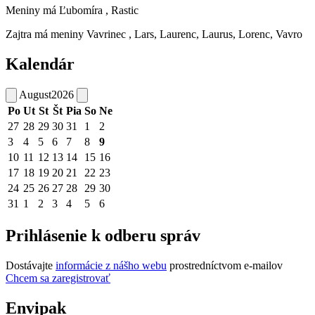
Meniny má
Ľubomíra
, Rastic
Zajtra má meniny
Vavrinec
, Lars, Laurenc, Laurus, Lorenc, Vavro
Kalendár
August
2026
Po
Ut
St
Št
Pia
So
Ne
27
28
29
30
31
1
2
3
4
5
6
7
8
9
10
11
12
13
14
15
16
17
18
19
20
21
22
23
24
25
26
27
28
29
30
31
1
2
3
4
5
6
Prihlásenie k odberu správ
Dostávajte
informácie z nášho webu
prostredníctvom e-mailov
Chcem sa zaregistrovať
Envipak