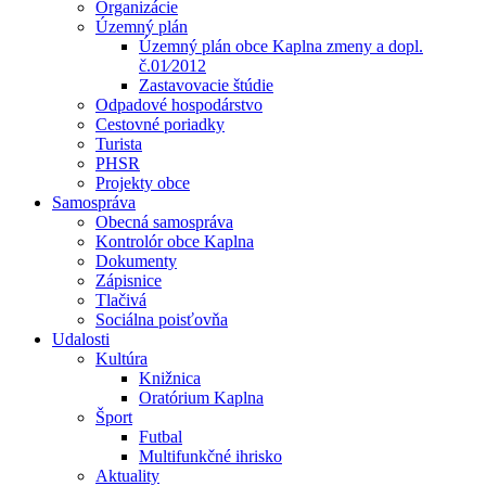
Organizácie
Územný plán
Územný plán obce Kaplna zmeny a dopl.
č.01⁄2012
Zastavovacie štúdie
Odpadové hospodárstvo
Cestovné poriadky
Turista
PHSR
Projekty obce
Samospráva
Obecná samospráva
Kontrolór obce Kaplna
Dokumenty
Zápisnice
Tlačivá
Sociálna poisťovňa
Udalosti
Kultúra
Knižnica
Oratórium Kaplna
Šport
Futbal
Multifunkčné ihrisko
Aktuality