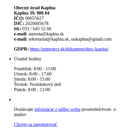
Obecný úrad Kaplna
Kaplna 39, 900 84
IČO:
00655627
DIČ:
2020685678
tel.:
033 / 645 52 66
e-mail:
starosta@kaplna.sk
e-mail:
sekretariat@kaplna.sk, oukaplna@gmail.com
GDPR:
https://ppprotect.sk/dokument/obec-kaplna/
Úradné hodiny
Pondelok: 8:00 - 15:00
Utorok: 8:00 - 17:00
Streda: 8:00 - 15:00
Štvrtok: Nestránkový deň
Piatok: 8:00 - 12:00
Dostávajte
informácie z nášho webu
prostredníctvom e-
mailov
Chcem sa zaregistrovať