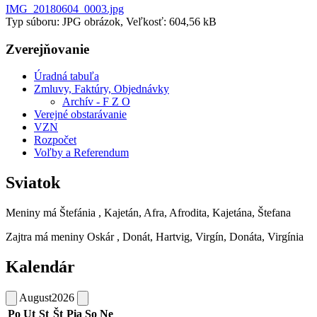
IMG_20180604_0003.jpg
Typ súboru: JPG obrázok, Veľkosť: 604,56 kB
Zverejňovanie
Úradná tabuľa
Zmluvy, Faktúry, Objednávky
Archív - F Z O
Verejné obstarávanie
VZN
Rozpočet
Voľby a Referendum
Sviatok
Meniny má
Štefánia
, Kajetán, Afra, Afrodita, Kajetána, Štefana
Zajtra má meniny
Oskár
, Donát, Hartvig, Virgín, Donáta, Virgínia
Kalendár
August
2026
Po
Ut
St
Št
Pia
So
Ne