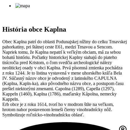
História obce Kaplna
Obec Kaplna patrí do oblasti Podunajskej nížiny do celku Trnavskej
pahorkatiny, pri štátnej ceste E61, medzi Trnavou a Sencom.
Napriek tomu, že Kaplna nepatrí k veľkým obciam, má za sebou
bohatú históriu. Počiatky historickej Kaplny siahajú do piateho
tisícročia pred Kristom, o čom svedčia archeologické nálezy
neolitickej osady v obci Kaplna. Prvá písomná zmienka pochádza
z roku 1244. Je to listina vystavená v mene uhorského kráľa Bela
IV. Súčasný názov obce je odvodený z latinského CAPULNA
(Kaplna, Kapln-ka), ako pôvodného názvu obce, a postupom času
prešiel niektorými zmenami. Capolna (1289), Capella (1297),
Kappeln (1460), Kaplna (1786), maďarsky Kápolna, nemecky
Kappeln.
Erb obce je z roku 1614, tvorí ho v modrom štíte na veľkom,
hrotom nahor postavenom lemeši čierny vinohradnícky nôž.
Symbolizuje roľnícko-vinohradnícku oblasť.