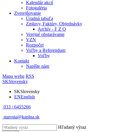
Kalendár akcií
Fotogaléria
Zverejňovanie
Úradná tabuľa
Zmluvy, Faktúry, Objednávky
Archív - F Z O
Verejné obstarávanie
VZN
Rozpočet
Voľby a Referendum
Voľby
Kontakt
Napíšte nám
Mapa webu
RSS
SK
Slovensky
SK
Slovensky
EN
English
033 / 6455266
starosta@kaplna.sk
Hľadaný výraz