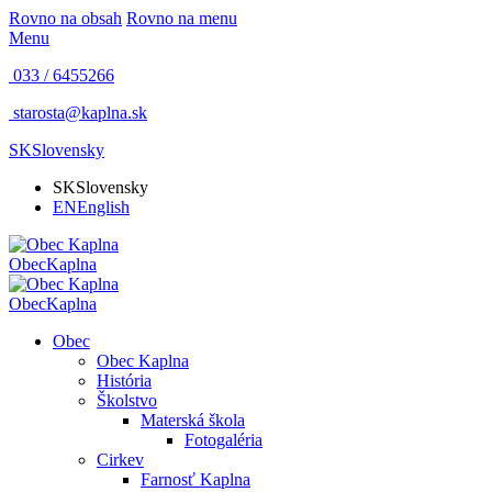
Rovno na obsah
Rovno na menu
Menu
033 / 6455266
starosta@kaplna.sk
SK
Slovensky
SK
Slovensky
EN
English
Obec
Kaplna
Obec
Kaplna
Obec
Obec Kaplna
História
Školstvo
Materská škola
Fotogaléria
Cirkev
Farnosť Kaplna