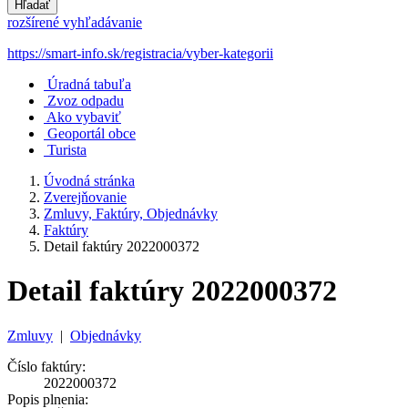
Hľadať
rozšírené vyhľadávanie
https://smart-info.sk/registracia/vyber-kategorii
Úradná tabuľa
Zvoz odpadu
Ako vybaviť
Geoportál obce
Turista
Úvodná stránka
Zverejňovanie
Zmluvy, Faktúry, Objednávky
Faktúry
Detail faktúry 2022000372
Detail faktúry 2022000372
Zmluvy
|
Objednávky
Číslo faktúry:
2022000372
Popis plnenia: