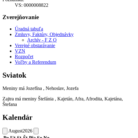
VS: 0000008822
Zverejňovanie
Úradná tabuľa
Zmluvy, Faktúry, Objednávky
Archív - F Z O
Verejné obstarávanie
VZN
Rozpočet
Voľby a Referendum
Sviatok
Meniny má
Jozefína
, Nehoslav, Jozefa
Zajtra má meniny
Štefánia
, Kajetán, Afra, Afrodita, Kajetána,
Štefana
Kalendár
August
2026
Po
Ut
St
Št
Pia
So
Ne