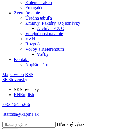
Kalendár akcií
Fotogaléria
Zverejňovanie
Úradná tabuľa
Zmluvy, Faktúry, Objednávky
Archív - F Z O
Verejné obstarávanie
VZN
Rozpočet
Voľby a Referendum
Voľby
Kontakt
Napíšte nám
Mapa webu
RSS
SK
Slovensky
SK
Slovensky
EN
English
033 / 6455266
starosta@kaplna.sk
Hľadaný výraz