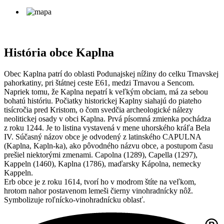
História obce Kaplna
Obec Kaplna patrí do oblasti Podunajskej nížiny do celku Trnavskej
pahorkatiny, pri štátnej ceste E61, medzi Trnavou a Sencom.
Napriek tomu, že Kaplna nepatrí k veľkým obciam, má za sebou
bohatú históriu. Počiatky historickej Kaplny siahajú do piateho
tisícročia pred Kristom, o čom svedčia archeologické nálezy
neolitickej osady v obci Kaplna. Prvá písomná zmienka pochádza
z roku 1244. Je to listina vystavená v mene uhorského kráľa Bela
IV. Súčasný názov obce je odvodený z latinského CAPULNA
(Kaplna, Kapln-ka), ako pôvodného názvu obce, a postupom času
prešiel niektorými zmenami. Capolna (1289), Capella (1297),
Kappeln (1460), Kaplna (1786), maďarsky Kápolna, nemecky
Kappeln.
Erb obce je z roku 1614, tvorí ho v modrom štíte na veľkom,
hrotom nahor postavenom lemeši čierny vinohradnícky nôž.
Symbolizuje roľnícko-vinohradnícku oblasť.