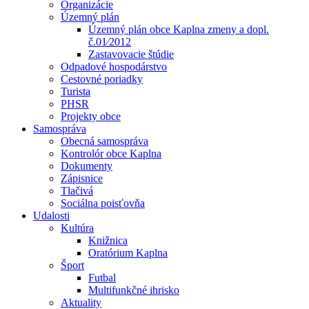
Organizácie
Územný plán
Územný plán obce Kaplna zmeny a dopl.
č.01⁄2012
Zastavovacie štúdie
Odpadové hospodárstvo
Cestovné poriadky
Turista
PHSR
Projekty obce
Samospráva
Obecná samospráva
Kontrolór obce Kaplna
Dokumenty
Zápisnice
Tlačivá
Sociálna poisťovňa
Udalosti
Kultúra
Knižnica
Oratórium Kaplna
Šport
Futbal
Multifunkčné ihrisko
Aktuality