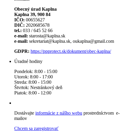
Obecný úrad Kaplna
Kaplna 39, 900 84
IČO:
00655627
DIČ:
2020685678
tel.:
033 / 645 52 66
e-mail:
starosta@kaplna.sk
e-mail:
sekretariat@kaplna.sk, oukaplna@gmail.com
GDPR:
https://ppprotect.sk/dokument/obec-kaplna/
Úradné hodiny
Pondelok: 8:00 - 15:00
Utorok: 8:00 - 17:00
Streda: 8:00 - 15:00
Štvrtok: Nestránkový deň
Piatok: 8:00 - 12:00
Dostávajte
informácie z nášho webu
prostredníctvom e-
mailov
Chcem sa zaregistrovať