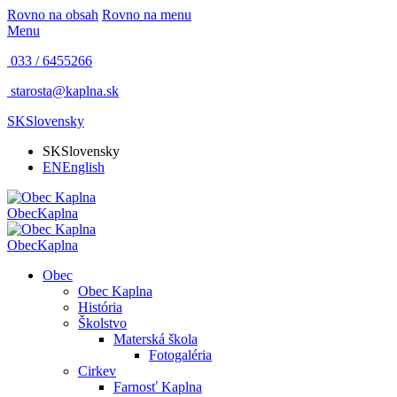
Rovno na obsah
Rovno na menu
Menu
033 / 6455266
starosta@kaplna.sk
SK
Slovensky
SK
Slovensky
EN
English
Obec
Kaplna
Obec
Kaplna
Obec
Obec Kaplna
História
Školstvo
Materská škola
Fotogaléria
Cirkev
Farnosť Kaplna