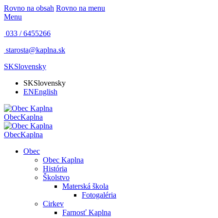
Rovno na obsah
Rovno na menu
Menu
033 / 6455266
starosta@kaplna.sk
SK
Slovensky
SK
Slovensky
EN
English
Obec
Kaplna
Obec
Kaplna
Obec
Obec Kaplna
História
Školstvo
Materská škola
Fotogaléria
Cirkev
Farnosť Kaplna