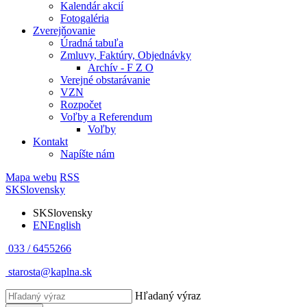
Kalendár akcií
Fotogaléria
Zverejňovanie
Úradná tabuľa
Zmluvy, Faktúry, Objednávky
Archív - F Z O
Verejné obstarávanie
VZN
Rozpočet
Voľby a Referendum
Voľby
Kontakt
Napíšte nám
Mapa webu
RSS
SK
Slovensky
SK
Slovensky
EN
English
033 / 6455266
starosta@kaplna.sk
Hľadaný výraz