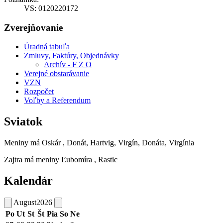
VS: 0120220172
Zverejňovanie
Úradná tabuľa
Zmluvy, Faktúry, Objednávky
Archív - F Z O
Verejné obstarávanie
VZN
Rozpočet
Voľby a Referendum
Sviatok
Meniny má
Oskár
, Donát, Hartvig, Virgín, Donáta, Virgínia
Zajtra má meniny
Ľubomíra
, Rastic
Kalendár
August
2026
Po
Ut
St
Št
Pia
So
Ne