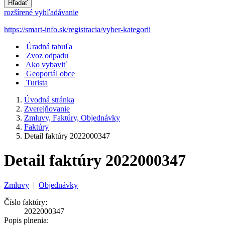
Hľadať
rozšírené vyhľadávanie
https://smart-info.sk/registracia/vyber-kategorii
Úradná tabuľa
Zvoz odpadu
Ako vybaviť
Geoportál obce
Turista
Úvodná stránka
Zverejňovanie
Zmluvy, Faktúry, Objednávky
Faktúry
Detail faktúry 2022000347
Detail faktúry 2022000347
Zmluvy
|
Objednávky
Číslo faktúry:
2022000347
Popis plnenia: