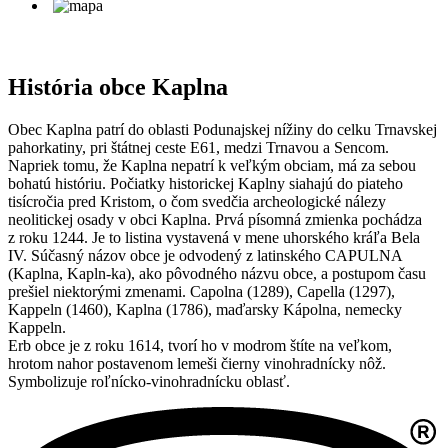
História obce Kaplna
Obec Kaplna patrí do oblasti Podunajskej nížiny do celku Trnavskej
pahorkatiny, pri štátnej ceste E61, medzi Trnavou a Sencom.
Napriek tomu, že Kaplna nepatrí k veľkým obciam, má za sebou
bohatú históriu. Počiatky historickej Kaplny siahajú do piateho
tisícročia pred Kristom, o čom svedčia archeologické nálezy
neolitickej osady v obci Kaplna. Prvá písomná zmienka pochádza
z roku 1244. Je to listina vystavená v mene uhorského kráľa Bela
IV. Súčasný názov obce je odvodený z latinského CAPULNA
(Kaplna, Kapln-ka), ako pôvodného názvu obce, a postupom času
prešiel niektorými zmenami. Capolna (1289), Capella (1297),
Kappeln (1460), Kaplna (1786), maďarsky Kápolna, nemecky
Kappeln.
Erb obce je z roku 1614, tvorí ho v modrom štíte na veľkom,
hrotom nahor postavenom lemeši čierny vinohradnícky nôž.
Symbolizuje roľnícko-vinohradnícku oblasť.