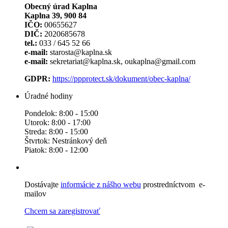
Obecný úrad Kaplna
Kaplna 39, 900 84
IČO:
00655627
DIČ:
2020685678
tel.:
033 / 645 52 66
e-mail:
starosta@kaplna.sk
e-mail:
sekretariat@kaplna.sk, oukaplna@gmail.com
GDPR:
https://ppprotect.sk/dokument/obec-kaplna/
Úradné hodiny
Pondelok: 8:00 - 15:00
Utorok: 8:00 - 17:00
Streda: 8:00 - 15:00
Štvrtok: Nestránkový deň
Piatok: 8:00 - 12:00
Dostávajte
informácie z nášho webu
prostredníctvom e-
mailov
Chcem sa zaregistrovať