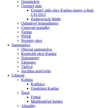
Organizácie
Územný plán
Územný plán obce Kaplna zmeny a dopl.
č.01⁄2012
Zastavovacie štúdie
Odpadové hospodárstvo
Cestovné poriadky
Turista
PHSR
Projekty obce
Samospráva
Obecná samospráva
Kontrolór obce Kaplna
Dokumenty
Zápisnice
Tlačivá
Sociálna poisťovňa
Udalosti
Kultúra
Knižnica
Oratórium Kaplna
Šport
Futbal
Multifunkčné ihrisko
Aktuality