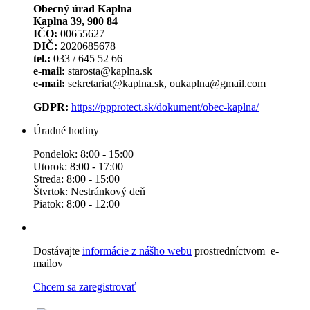
Obecný úrad Kaplna
Kaplna 39, 900 84
IČO:
00655627
DIČ:
2020685678
tel.:
033 / 645 52 66
e-mail:
starosta@kaplna.sk
e-mail:
sekretariat@kaplna.sk, oukaplna@gmail.com
GDPR:
https://ppprotect.sk/dokument/obec-kaplna/
Úradné hodiny
Pondelok: 8:00 - 15:00
Utorok: 8:00 - 17:00
Streda: 8:00 - 15:00
Štvrtok: Nestránkový deň
Piatok: 8:00 - 12:00
Dostávajte
informácie z nášho webu
prostredníctvom e-
mailov
Chcem sa zaregistrovať