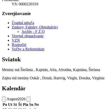
VS: 0000220319
Zverejňovanie
Úradná tabuľa
Zmluvy, Faktúry, Objednávky
Archív - F Z O
Verejné obstarávanie
VZN
Rozpočet
Voľby a Referendum
Sviatok
Meniny má
Štefánia
, Kajetán, Afra, Afrodita, Kajetána, Štefana
Zajtra má meniny
Oskár
, Donát, Hartvig, Virgín, Donáta, Virgínia
Kalendár
August
2026
Po
Ut
St
Št
Pia
So
Ne