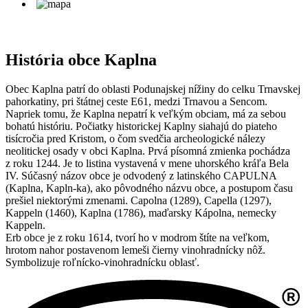
História obce Kaplna
Obec Kaplna patrí do oblasti Podunajskej nížiny do celku Trnavskej
pahorkatiny, pri štátnej ceste E61, medzi Trnavou a Sencom.
Napriek tomu, že Kaplna nepatrí k veľkým obciam, má za sebou
bohatú históriu. Počiatky historickej Kaplny siahajú do piateho
tisícročia pred Kristom, o čom svedčia archeologické nálezy
neolitickej osady v obci Kaplna. Prvá písomná zmienka pochádza
z roku 1244. Je to listina vystavená v mene uhorského kráľa Bela
IV. Súčasný názov obce je odvodený z latinského CAPULNA
(Kaplna, Kapln-ka), ako pôvodného názvu obce, a postupom času
prešiel niektorými zmenami. Capolna (1289), Capella (1297),
Kappeln (1460), Kaplna (1786), maďarsky Kápolna, nemecky
Kappeln.
Erb obce je z roku 1614, tvorí ho v modrom štíte na veľkom,
hrotom nahor postavenom lemeši čierny vinohradnícky nôž.
Symbolizuje roľnícko-vinohradnícku oblasť.