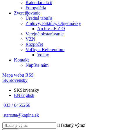
Kalendár akcií
Fotogaléria
Zverejňovanie
Úradná tabuľa
Zmluvy, Faktúry, Objednávky
Archív - F Z O
Verejné obstarávanie
VZN
Rozpočet
Voľby a Referendum
Voľby
Kontakt
Napíšte nám
Mapa webu
RSS
SK
Slovensky
SK
Slovensky
EN
English
033 / 6455266
starosta@kaplna.sk
Hľadaný výraz