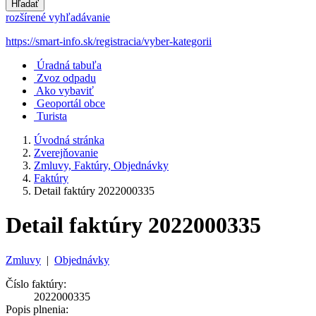
Hľadať
rozšírené vyhľadávanie
https://smart-info.sk/registracia/vyber-kategorii
Úradná tabuľa
Zvoz odpadu
Ako vybaviť
Geoportál obce
Turista
Úvodná stránka
Zverejňovanie
Zmluvy, Faktúry, Objednávky
Faktúry
Detail faktúry 2022000335
Detail faktúry 2022000335
Zmluvy
|
Objednávky
Číslo faktúry:
2022000335
Popis plnenia: