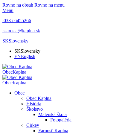
Rovno na obsah
Rovno na menu
Menu
033 / 6455266
starosta@kaplna.sk
SK
Slovensky
SK
Slovensky
EN
English
Obec
Kaplna
Obec
Kaplna
Obec
Obec Kaplna
História
Školstvo
Materská škola
Fotogaléria
Cirkev
Farnosť Kaplna