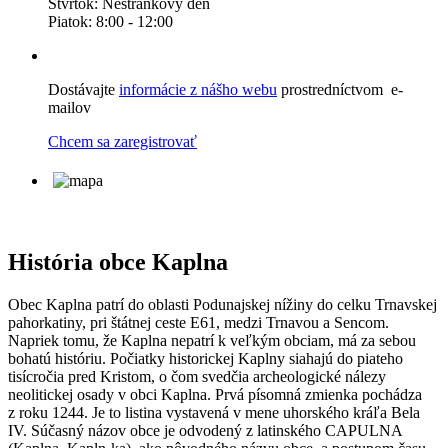
Štvrtok: Nestránkový deň
Piatok: 8:00 - 12:00
Dostávajte
informácie z nášho webu
prostredníctvom e-
mailov
Chcem sa zaregistrovať
História obce Kaplna
Obec Kaplna patrí do oblasti Podunajskej nížiny do celku Trnavskej
pahorkatiny, pri štátnej ceste E61, medzi Trnavou a Sencom.
Napriek tomu, že Kaplna nepatrí k veľkým obciam, má za sebou
bohatú históriu. Počiatky historickej Kaplny siahajú do piateho
tisícročia pred Kristom, o čom svedčia archeologické nálezy
neolitickej osady v obci Kaplna. Prvá písomná zmienka pochádza
z roku 1244. Je to listina vystavená v mene uhorského kráľa Bela
IV. Súčasný názov obce je odvodený z latinského CAPULNA