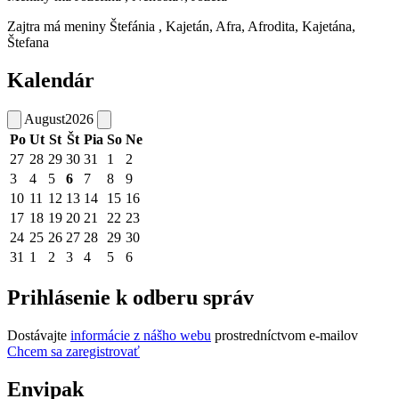
Zajtra má meniny
Štefánia
, Kajetán, Afra, Afrodita, Kajetána,
Štefana
Kalendár
August
2026
Po
Ut
St
Št
Pia
So
Ne
27
28
29
30
31
1
2
3
4
5
6
7
8
9
10
11
12
13
14
15
16
17
18
19
20
21
22
23
24
25
26
27
28
29
30
31
1
2
3
4
5
6
Prihlásenie k odberu správ
Dostávajte
informácie z nášho webu
prostredníctvom e-mailov
Chcem sa zaregistrovať
Envipak