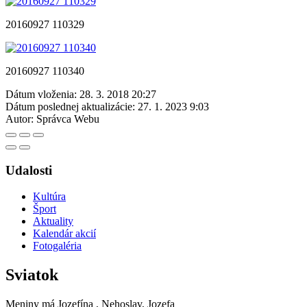
20160927 110329
20160927 110340
Dátum vloženia:
28. 3. 2018 20:27
Dátum poslednej aktualizácie:
27. 1. 2023 9:03
Autor:
Správca Webu
Udalosti
Kultúra
Šport
Aktuality
Kalendár akcií
Fotogaléria
Sviatok
Meniny má
Jozefína
, Nehoslav, Jozefa