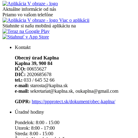
Aktuálne informácie od nás
Priamo vo vašom telefóne
Viac o aplikácii
Stiahnite si našu mobilnú aplikáciu na
Kontakt
Obecný úrad Kaplna
Kaplna 39, 900 84
IČO:
00655627
DIČ:
2020685678
tel.:
033 / 645 52 66
e-mail:
starosta@kaplna.sk
e-mail:
sekretariat@kaplna.sk, oukaplna@gmail.com
GDPR:
https://ppprotect.sk/dokument/obec-kaplna/
Úradné hodiny
Pondelok: 8:00 - 15:00
Utorok: 8:00 - 17:00
Streda: 8:00 - 15:00