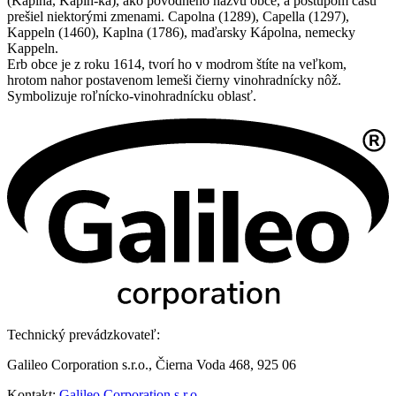
(Kaplna, Kapln-ka), ako pôvodného názvu obce, a postupom času
prešiel niektorými zmenami. Capolna (1289), Capella (1297),
Kappeln (1460), Kaplna (1786), maďarsky Kápolna, nemecky
Kappeln.
Erb obce je z roku 1614, tvorí ho v modrom štíte na veľkom,
hrotom nahor postavenom lemeši čierny vinohradnícky nôž.
Symbolizuje roľnícko-vinohradnícku oblasť.
Technický prevádzkovateľ:
Galileo Corporation s.r.o., Čierna Voda 468, 925 06
Kontakt:
Galileo Corporation s.r.o.