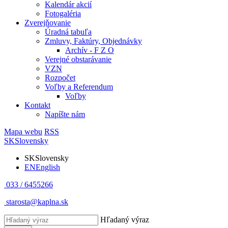
Kalendár akcií
Fotogaléria
Zverejňovanie
Úradná tabuľa
Zmluvy, Faktúry, Objednávky
Archív - F Z O
Verejné obstarávanie
VZN
Rozpočet
Voľby a Referendum
Voľby
Kontakt
Napíšte nám
Mapa webu
RSS
SK
Slovensky
SK
Slovensky
EN
English
033 / 6455266
starosta@kaplna.sk
Hľadaný výraz