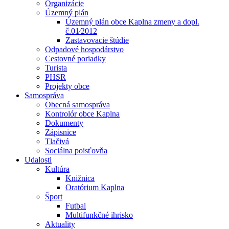
Organizácie
Územný plán
Územný plán obce Kaplna zmeny a dopl.
č.01⁄2012
Zastavovacie štúdie
Odpadové hospodárstvo
Cestovné poriadky
Turista
PHSR
Projekty obce
Samospráva
Obecná samospráva
Kontrolór obce Kaplna
Dokumenty
Zápisnice
Tlačivá
Sociálna poisťovňa
Udalosti
Kultúra
Knižnica
Oratórium Kaplna
Šport
Futbal
Multifunkčné ihrisko
Aktuality