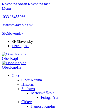
Rovno na obsah
Rovno na menu
Menu
033 / 6455266
starosta@kaplna.sk
SK
Slovensky
SK
Slovensky
EN
English
Obec
Kaplna
Obec
Kaplna
Obec
Obec Kaplna
História
Školstvo
Materská škola
Fotogaléria
Cirkev
Farnosť Kaplna