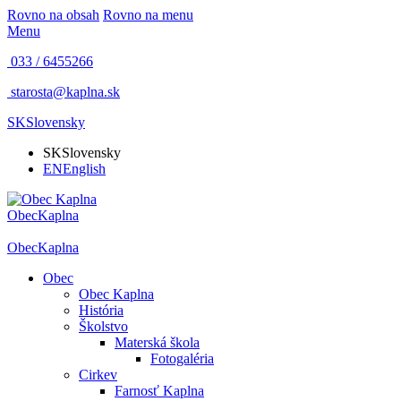
Rovno na obsah
Rovno na menu
Menu
033 / 6455266
starosta@kaplna.sk
SK
Slovensky
SK
Slovensky
EN
English
Obec
Kaplna
Obec
Kaplna
Obec
Obec Kaplna
História
Školstvo
Materská škola
Fotogaléria
Cirkev
Farnosť Kaplna