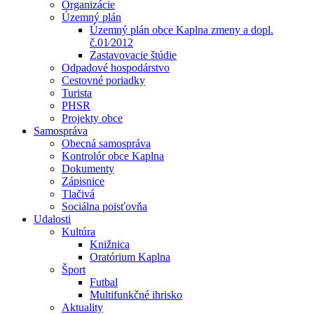
Organizácie
Územný plán
Územný plán obce Kaplna zmeny a dopl.
č.01⁄2012
Zastavovacie štúdie
Odpadové hospodárstvo
Cestovné poriadky
Turista
PHSR
Projekty obce
Samospráva
Obecná samospráva
Kontrolór obce Kaplna
Dokumenty
Zápisnice
Tlačivá
Sociálna poisťovňa
Udalosti
Kultúra
Knižnica
Oratórium Kaplna
Šport
Futbal
Multifunkčné ihrisko
Aktuality