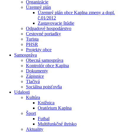
Organizácie
Územný plán
Územný plán obce Kaplna zmeny a dopl.
č.01⁄2012
Zastavovacie štúdie
Odpadové hospodárstvo
Cestovné poriadky
Turista
PHSR
Projekty obce
Samospráva
Obecná samospráva
Kontrolór obce Kaplna
Dokumenty
Zápisnice
Tlačivá
Sociálna poisťovňa
Udalosti
Kultúra
Knižnica
Oratórium Kaplna
Šport
Futbal
Multifunkčné ihrisko
Aktuality