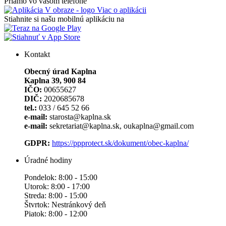
Priamo vo vašom telefóne
Viac o aplikácii
Stiahnite si našu mobilnú aplikáciu na
Kontakt
Obecný úrad Kaplna
Kaplna 39, 900 84
IČO:
00655627
DIČ:
2020685678
tel.:
033 / 645 52 66
e-mail:
starosta@kaplna.sk
e-mail:
sekretariat@kaplna.sk, oukaplna@gmail.com
GDPR:
https://ppprotect.sk/dokument/obec-kaplna/
Úradné hodiny
Pondelok: 8:00 - 15:00
Utorok: 8:00 - 17:00
Streda: 8:00 - 15:00
Štvrtok: Nestránkový deň
Piatok: 8:00 - 12:00