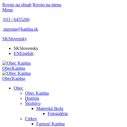
Rovno na obsah
Rovno na menu
Menu
033 / 6455266
starosta@kaplna.sk
SK
Slovensky
SK
Slovensky
EN
English
Obec
Kaplna
Obec
Kaplna
Obec
Obec Kaplna
História
Školstvo
Materská škola
Fotogaléria
Cirkev
Farnosť Kaplna