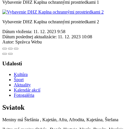
Vybavenie DHZ Kaplna ochrannými prostriedkami 1
Vybavenie DHZ Kaplna ochrannými prostriedkami 2
Dátum vloženia:
11. 12. 2023 9:58
Dátum poslednej aktualizácie:
11. 12. 2023 10:08
Autor:
Správca Webu
Udalosti
Kultúra
Šport
Aktuality
Kalendár akcií
Fotogaléria
Sviatok
Meniny má
Štefánia
, Kajetán, Afra, Afrodita, Kajetána, Štefana