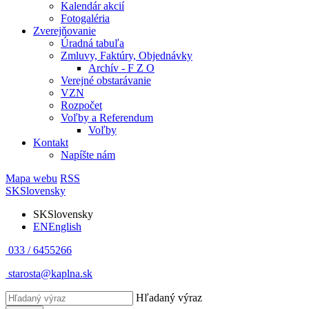
Kalendár akcií
Fotogaléria
Zverejňovanie
Úradná tabuľa
Zmluvy, Faktúry, Objednávky
Archív - F Z O
Verejné obstarávanie
VZN
Rozpočet
Voľby a Referendum
Voľby
Kontakt
Napíšte nám
Mapa webu
RSS
SK
Slovensky
SK
Slovensky
EN
English
033 / 6455266
starosta@kaplna.sk
Hľadaný výraz