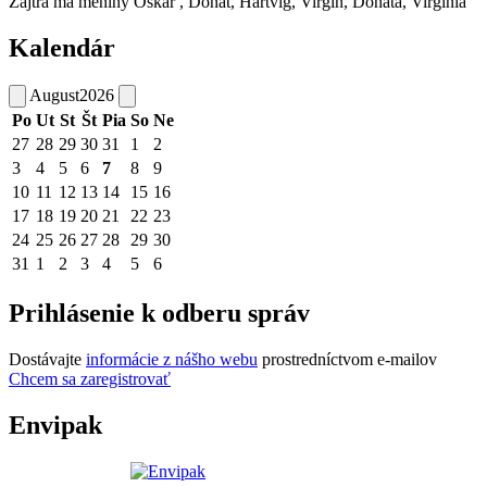
Zajtra má meniny
Oskár
, Donát, Hartvig, Virgín, Donáta, Virgínia
Kalendár
August
2026
Po
Ut
St
Št
Pia
So
Ne
27
28
29
30
31
1
2
3
4
5
6
7
8
9
10
11
12
13
14
15
16
17
18
19
20
21
22
23
24
25
26
27
28
29
30
31
1
2
3
4
5
6
Prihlásenie k odberu správ
Dostávajte
informácie z nášho webu
prostredníctvom e-mailov
Chcem sa zaregistrovať
Envipak