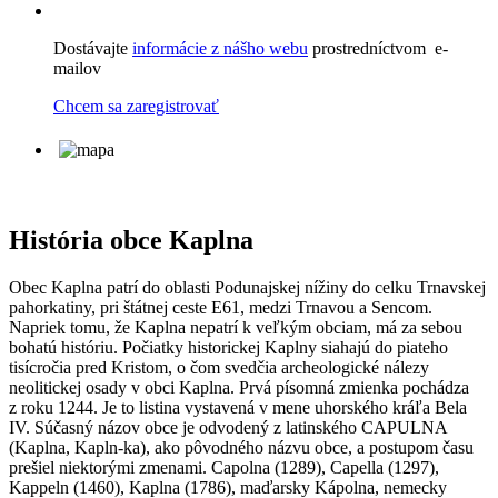
Dostávajte
informácie z nášho webu
prostredníctvom e-
mailov
Chcem sa zaregistrovať
História obce Kaplna
Obec Kaplna patrí do oblasti Podunajskej nížiny do celku Trnavskej
pahorkatiny, pri štátnej ceste E61, medzi Trnavou a Sencom.
Napriek tomu, že Kaplna nepatrí k veľkým obciam, má za sebou
bohatú históriu. Počiatky historickej Kaplny siahajú do piateho
tisícročia pred Kristom, o čom svedčia archeologické nálezy
neolitickej osady v obci Kaplna. Prvá písomná zmienka pochádza
z roku 1244. Je to listina vystavená v mene uhorského kráľa Bela
IV. Súčasný názov obce je odvodený z latinského CAPULNA
(Kaplna, Kapln-ka), ako pôvodného názvu obce, a postupom času
prešiel niektorými zmenami. Capolna (1289), Capella (1297),
Kappeln (1460), Kaplna (1786), maďarsky Kápolna, nemecky