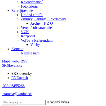
Kalendár akcií
Fotogaléria
Zverejňovanie
Úradná tabuľa
Zmluvy, Faktúry, Objednávky
Archív - F Z O
Verejné obstarávanie
VZN
Rozpočet
Voľby a Referendum
Voľby
Kontakt
Napíšte nám
Mapa webu
RSS
SK
Slovensky
SK
Slovensky
EN
English
033 / 6455266
starosta@kaplna.sk
Hľadaný výraz