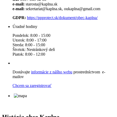
e-mail:
starosta@kaplna.sk
e-mail:
sekretariat@kaplna.sk, oukaplna@gmail.com
GDPR:
https://ppprotect.sk/dokument/obec-kaplna/
Úradné hodiny
Pondelok: 8:00 - 15:00
Utorok: 8:00 - 17:00
Streda: 8:00 - 15:00
Štvrtok: Nestránkový deň
Piatok: 8:00 - 12:00
Dostávajte
informácie z nášho webu
prostredníctvom e-
mailov
Chcem sa zaregistrovať
História obce Kaplna