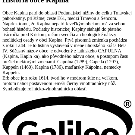
Obec Kaplna patrí do oblasti Podunajskej nížiny do celku Trnavskej
pahorkatiny, pri štátnej ceste E61, medzi Trnavou a Sencom.
Napriek tomu, že Kaplna nepatrí k veľkým obciam, má za sebou
bohatú históriu. Počiatky historickej Kaplny siahajú do piateho
tisícročia pred Kristom, o čom svedčia archeologické nálezy
neolitickej osady v obci Kaplna. Prvá písomná zmienka pochádza
z roku 1244. Je to listina vystavená v mene uhorského kráľa Bela
IV. Súčasný názov obce je odvodený z latinského CAPULNA
(Kaplna, Kapln-ka), ako pôvodného názvu obce, a postupom času
prešiel niektorými zmenami. Capolna (1289), Capella (1297),
Kappeln (1460), Kaplna (1786), maďarsky Kápolna, nemecky
Kappeln.
Erb obce je z roku 1614, tvorí ho v modrom štíte na veľkom,
hrotom nahor postavenom lemeši čierny vinohradnícky nôž.
Symbolizuje roľnícko-vinohradnícku oblasť.