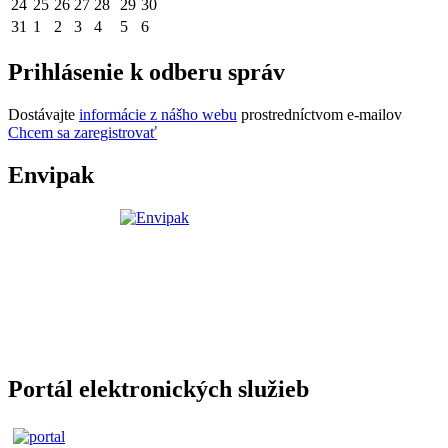
24
25
26
27
28
29
30
31
1
2
3
4
5
6
Prihlásenie k odberu správ
Dostávajte
informácie z nášho webu
prostredníctvom e-mailov
Chcem sa zaregistrovať
Envipak
Portál elektronických služieb