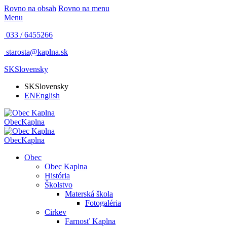
Rovno na obsah
Rovno na menu
Menu
033 / 6455266
starosta@kaplna.sk
SK
Slovensky
SK
Slovensky
EN
English
Obec
Kaplna
Obec
Kaplna
Obec
Obec Kaplna
História
Školstvo
Materská škola
Fotogaléria
Cirkev
Farnosť Kaplna