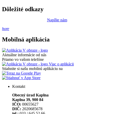
Dôležité odkazy
Napíšte nám
hore
Mobilná aplikácia
Aktuálne informácie od nás
Priamo vo vašom telefóne
Viac o aplikácii
Stiahnite si našu mobilnú aplikáciu na
Kontakt
Obecný úrad Kaplna
Kaplna 39, 900 84
IČO:
00655627
DIČ:
2020685678
tel.:
033 / 645 52 66