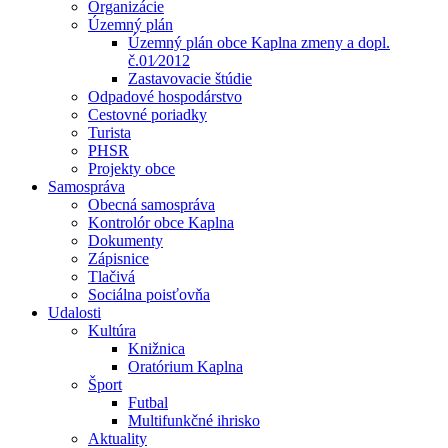
Organizácie
Územný plán
Územný plán obce Kaplna zmeny a dopl.
č.01⁄2012
Zastavovacie štúdie
Odpadové hospodárstvo
Cestovné poriadky
Turista
PHSR
Projekty obce
Samospráva
Obecná samospráva
Kontrolór obce Kaplna
Dokumenty
Zápisnice
Tlačivá
Sociálna poisťovňa
Udalosti
Kultúra
Knižnica
Oratórium Kaplna
Šport
Futbal
Multifunkčné ihrisko
Aktuality