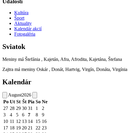
Udalosti
Kultúra
Šport
Aktuality
Kalendár akcií
Fotogaléria
Sviatok
Meniny má
Štefánia
, Kajetán, Afra, Afrodita, Kajetána, Štefana
Zajtra má meniny
Oskár
, Donát, Hartvig, Virgín, Donáta, Virgínia
Kalendár
August
2026
Po
Ut
St
Št
Pia
So
Ne
27
28
29
30
31
1
2
3
4
5
6
7
8
9
10
11
12
13
14
15
16
17
18
19
20
21
22
23