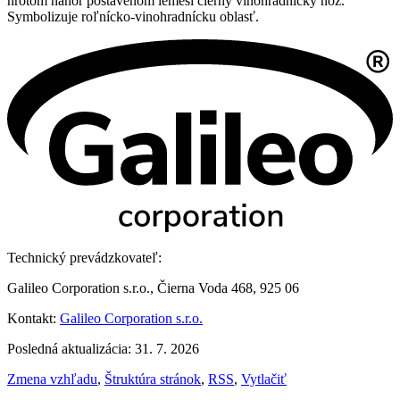
hrotom nahor postavenom lemeši čierny vinohradnícky nôž.
Symbolizuje roľnícko-vinohradnícku oblasť.
Technický prevádzkovateľ:
Galileo Corporation s.r.o., Čierna Voda 468, 925 06
Kontakt:
Galileo Corporation s.r.o.
Posledná aktualizácia: 31. 7. 2026
Zmena vzhľadu
,
Štruktúra stránok
,
RSS
,
Vytlačiť