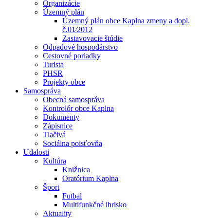
Organizácie
Územný plán
Územný plán obce Kaplna zmeny a dopl.
č.01⁄2012
Zastavovacie štúdie
Odpadové hospodárstvo
Cestovné poriadky
Turista
PHSR
Projekty obce
Samospráva
Obecná samospráva
Kontrolór obce Kaplna
Dokumenty
Zápisnice
Tlačivá
Sociálna poisťovňa
Udalosti
Kultúra
Knižnica
Oratórium Kaplna
Šport
Futbal
Multifunkčné ihrisko
Aktuality