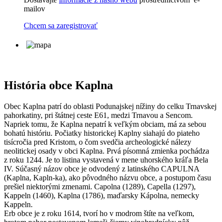
mailov
Chcem sa zaregistrovať
História obce Kaplna
Obec Kaplna patrí do oblasti Podunajskej nížiny do celku Trnavskej
pahorkatiny, pri štátnej ceste E61, medzi Trnavou a Sencom.
Napriek tomu, že Kaplna nepatrí k veľkým obciam, má za sebou
bohatú históriu. Počiatky historickej Kaplny siahajú do piateho
tisícročia pred Kristom, o čom svedčia archeologické nálezy
neolitickej osady v obci Kaplna. Prvá písomná zmienka pochádza
z roku 1244. Je to listina vystavená v mene uhorského kráľa Bela
IV. Súčasný názov obce je odvodený z latinského CAPULNA
(Kaplna, Kapln-ka), ako pôvodného názvu obce, a postupom času
prešiel niektorými zmenami. Capolna (1289), Capella (1297),
Kappeln (1460), Kaplna (1786), maďarsky Kápolna, nemecky
Kappeln.
Erb obce je z roku 1614, tvorí ho v modrom štíte na veľkom,