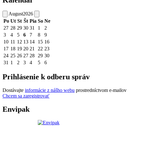
Kalendár
August
2026
Po
Ut
St
Št
Pia
So
Ne
27
28
29
30
31
1
2
3
4
5
6
7
8
9
10
11
12
13
14
15
16
17
18
19
20
21
22
23
24
25
26
27
28
29
30
31
1
2
3
4
5
6
Prihlásenie k odberu správ
Dostávajte
informácie z nášho webu
prostredníctvom e-mailov
Chcem sa zaregistrovať
Envipak