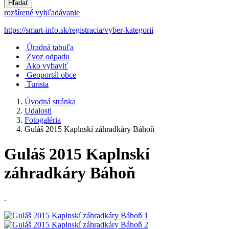
Hľadať
rozšírené vyhľadávanie
https://smart-info.sk/registracia/vyber-kategorii
Úradná tabuľa
Zvoz odpadu
Ako vybaviť
Geoportál obce
Turista
Úvodná stránka
Udalosti
Fotogaléria
Guláš 2015 Kaplnskí záhradkáry Báhoň
Guláš 2015 Kaplnskí
záhradkáry Báhoň
.