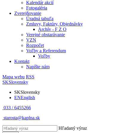
Kalendár akcií
Fotogaléria
Zverejňovanie
Úradná tabuľa
Zmluvy, Faktúry, Objednávky
Archív - F Z O
Verejné obstarávanie
VZN
Rozpočet
Voľby a Referendum
Voľby
Kontakt
Napíšte nám
Mapa webu
RSS
SK
Slovensky
SK
Slovensky
EN
English
033 / 6455266
starosta@kaplna.sk
Hľadaný výraz