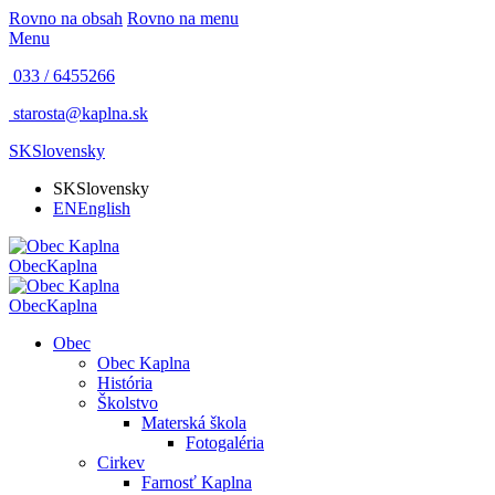
Rovno na obsah
Rovno na menu
Menu
033 / 6455266
starosta@kaplna.sk
SK
Slovensky
SK
Slovensky
EN
English
Obec
Kaplna
Obec
Kaplna
Obec
Obec Kaplna
História
Školstvo
Materská škola
Fotogaléria
Cirkev
Farnosť Kaplna