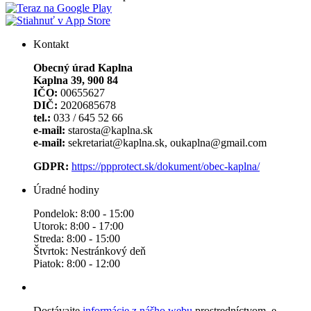
Kontakt
Obecný úrad Kaplna
Kaplna 39, 900 84
IČO:
00655627
DIČ:
2020685678
tel.:
033 / 645 52 66
e-mail:
starosta@kaplna.sk
e-mail:
sekretariat@kaplna.sk, oukaplna@gmail.com
GDPR:
https://ppprotect.sk/dokument/obec-kaplna/
Úradné hodiny
Pondelok: 8:00 - 15:00
Utorok: 8:00 - 17:00
Streda: 8:00 - 15:00
Štvrtok: Nestránkový deň
Piatok: 8:00 - 12:00
Dostávajte
informácie z nášho webu
prostredníctvom e-