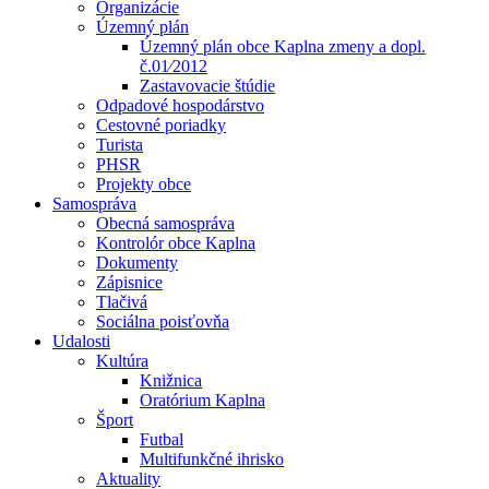
Organizácie
Územný plán
Územný plán obce Kaplna zmeny a dopl.
č.01⁄2012
Zastavovacie štúdie
Odpadové hospodárstvo
Cestovné poriadky
Turista
PHSR
Projekty obce
Samospráva
Obecná samospráva
Kontrolór obce Kaplna
Dokumenty
Zápisnice
Tlačivá
Sociálna poisťovňa
Udalosti
Kultúra
Knižnica
Oratórium Kaplna
Šport
Futbal
Multifunkčné ihrisko
Aktuality