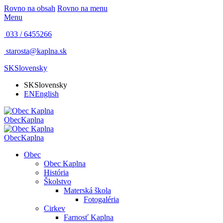
Rovno na obsah
Rovno na menu
Menu
033 / 6455266
starosta@kaplna.sk
SK
Slovensky
SK
Slovensky
EN
English
Obec
Kaplna
Obec
Kaplna
Obec
Obec Kaplna
História
Školstvo
Materská škola
Fotogaléria
Cirkev
Farnosť Kaplna