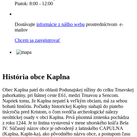
Piatok: 8:00 - 12:00
Dostávajte
informácie z nášho webu
prostredníctvom e-
mailov
Chcem sa zaregistrovať
História obce Kaplna
Obec Kaplna patrí do oblasti Podunajskej nížiny do celku Trnavskej
pahorkatiny, pri štátnej ceste E61, medzi Trnavou a Sencom.
Napriek tomu, že Kaplna nepatrí k veľkým obciam, má za sebou
bohatú históriu. Počiatky historickej Kaplny siahajú do piateho
tisícročia pred Kristom, o čom svedčia archeologické nálezy
neolitickej osady v obci Kaplna. Prvá písomná zmienka pochádza
z roku 1244. Je to listina vystavená v mene uhorského kráľa Bela
IV. Súčasný názov obce je odvodený z latinského CAPULNA
(Kaplna, Kapln-ka), ako pôvodného názvu obce, a postupom času