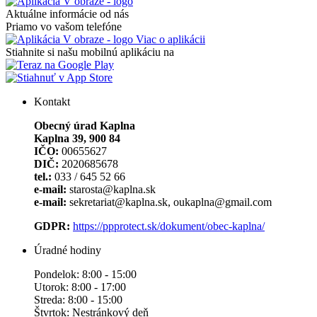
Aktuálne informácie od nás
Priamo vo vašom telefóne
Viac o aplikácii
Stiahnite si našu mobilnú aplikáciu na
Kontakt
Obecný úrad Kaplna
Kaplna 39, 900 84
IČO:
00655627
DIČ:
2020685678
tel.:
033 / 645 52 66
e-mail:
starosta@kaplna.sk
e-mail:
sekretariat@kaplna.sk, oukaplna@gmail.com
GDPR:
https://ppprotect.sk/dokument/obec-kaplna/
Úradné hodiny
Pondelok: 8:00 - 15:00
Utorok: 8:00 - 17:00
Streda: 8:00 - 15:00
Štvrtok: Nestránkový deň