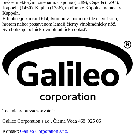
prešiel niektorými zmenami. Capolna (1289), Capella (1297),
Kappeln (1460), Kaplna (1786), maďarsky Kápolna, nemecky
Kappeln.
Erb obce je z roku 1614, tvorí ho v modrom štíte na veľkom,
hrotom nahor postavenom lemeši čierny vinohradnícky nôž.
Symbolizuje roľnícko-vinohradnícku oblasť.
Technický prevádzkovateľ:
Galileo Corporation s.r.o., Čierna Voda 468, 925 06
Kontakt:
Galileo Corporation s.r.o.