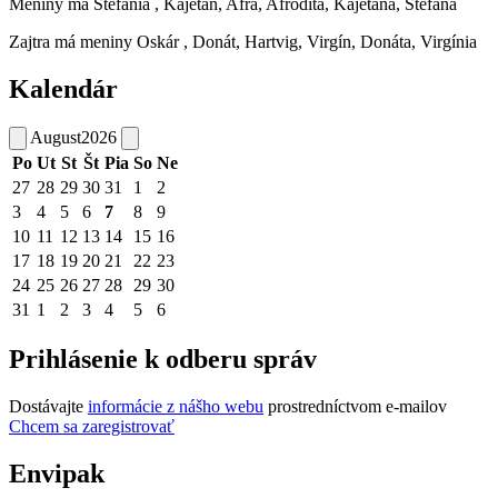
Meniny má
Štefánia
, Kajetán, Afra, Afrodita, Kajetána, Štefana
Zajtra má meniny
Oskár
, Donát, Hartvig, Virgín, Donáta, Virgínia
Kalendár
August
2026
Po
Ut
St
Št
Pia
So
Ne
27
28
29
30
31
1
2
3
4
5
6
7
8
9
10
11
12
13
14
15
16
17
18
19
20
21
22
23
24
25
26
27
28
29
30
31
1
2
3
4
5
6
Prihlásenie k odberu správ
Dostávajte
informácie z nášho webu
prostredníctvom e-mailov
Chcem sa zaregistrovať
Envipak