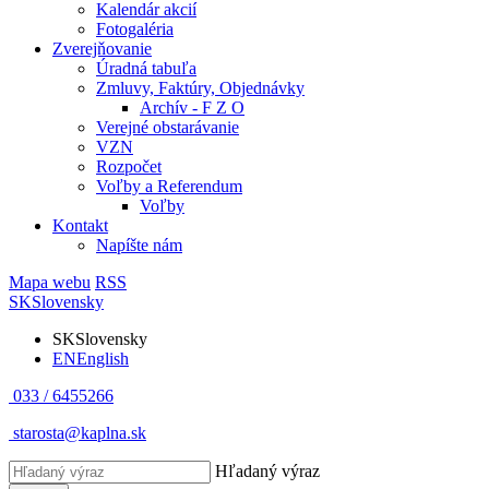
Kalendár akcií
Fotogaléria
Zverejňovanie
Úradná tabuľa
Zmluvy, Faktúry, Objednávky
Archív - F Z O
Verejné obstarávanie
VZN
Rozpočet
Voľby a Referendum
Voľby
Kontakt
Napíšte nám
Mapa webu
RSS
SK
Slovensky
SK
Slovensky
EN
English
033 / 6455266
starosta@kaplna.sk
Hľadaný výraz